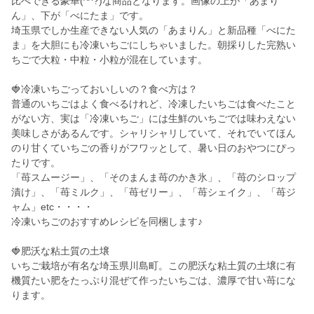
比べできる豪華(^^?)な商品となります。画像の上が「あまり
ん」、下が「べにたま」です。
埼玉県でしか生産できない人気の「あまりん」と新品種「べにた
ま」を大胆にも冷凍いちごにしちゃいました。朝採りした完熟い
ちごで大粒・中粒・小粒が混在しています。
🍓冷凍いちごっておいしいの？食べ方は？
普通のいちごはよく食べるけれど、冷凍したいちごは食べたこと
がない方、実は「冷凍いちご」には生鮮のいちごでは味わえない
美味しさがあるんです。シャリシャリしていて、それでいてほん
のり甘くていちごの香りがフワッとして、暑い日のおやつにぴっ
たりです。
「苺スムージー」、「そのまんま苺のかき氷」、「苺のシロップ
漬け」、「苺ミルク」、「苺ゼリー」、「苺シェイク」、「苺ジ
ャム」etc・・・・
冷凍いちごのおすすめレシピを同梱します♪
🍓肥沃な粘土質の土壌
いちご栽培が有名な埼玉県川島町。この肥沃な粘土質の土壌に有
機質たい肥をたっぷり混ぜて作ったいちごは、濃厚で甘い苺にな
ります。