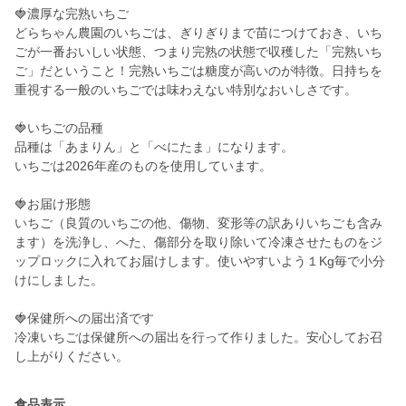
🍓濃厚な完熟いちご
どらちゃん農園のいちごは、ぎりぎりまで苗につけておき、いち
ごが一番おいしい状態、つまり完熟の状態で収穫した「完熟いち
ご」だということ！完熟いちごは糖度が高いのが特徴。日持ちを
重視する一般のいちごでは味わえない特別なおいしさです。
🍓いちごの品種
品種は「あまりん」と「べにたま」になります。
いちごは2026年産のものを使用しています。
🍓お届け形態
いちご（良質のいちごの他、傷物、変形等の訳ありいちごも含み
ます）を洗浄し、へた、傷部分を取り除いて冷凍させたものをジ
ップロックに入れてお届けします。使いやすいよう１Kg毎で小分
けにしました。
🍓保健所への届出済です
冷凍いちごは保健所への届出を行って作りました。安心してお召
し上がりください。
食品表示