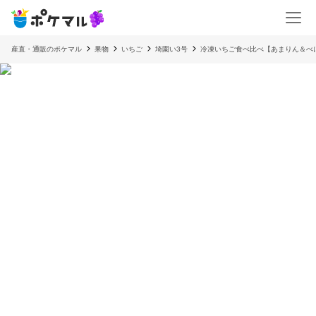
産直・通販のポケマル
果物
いちご
埼園い3号
冷凍いちご食べ比べ【あまりん＆べに