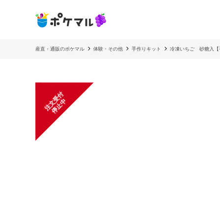
産直・通販のポケマル
体験・その他
手作りキット
冷凍いちご 砂糖入【
注
文
受
付
停
止
中