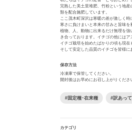
完熟した美土里堆肥、竹粉という地産
類を配合施肥しています。
ここ茂木町深沢は寒暖の差が激しく時
寒さに負けまいと本来の甘みと旨味を
植物、人、動物に出来るだけ無理を強
き合っております。イチゴの他にはア
イチゴ栽培を始めたばかりの頃も現在
そして安定した品質のイチゴを皆様に
保存方法
冷凍庫で保管してください。
開封後はお早めにお召し上がりくださ
#固定種･在来種
#訳あっ
カテゴリ