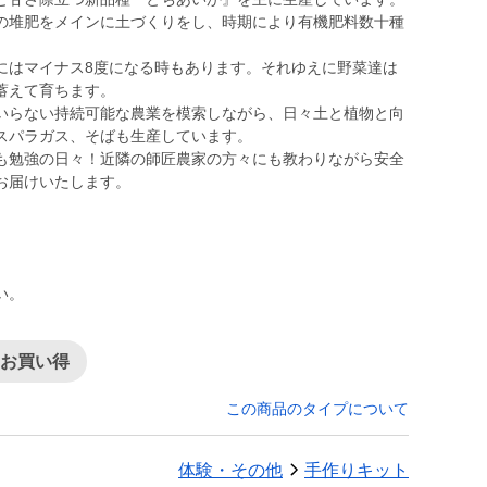
の堆肥をメインに土づくりをし、時期により有機肥料数十種
にはマイナス8度になる時もあります。それゆえに野菜達は
蓄えて育ちます。
いらない持続可能な農業を模索しながら、日々土と植物と向
スパラガス、そばも生産しています。
も勉強の日々！近隣の師匠農家の方々にも教わりながら安全
お届けいたします。
い。
てお買い得
この商品のタイプについて
体験・その他
手作りキット