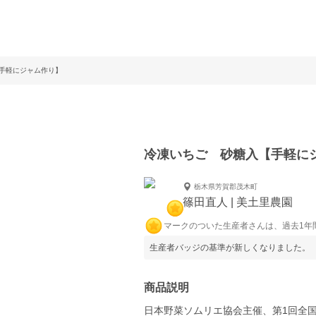
手軽にジャム作り】
冷凍いちご 砂糖入【手軽に
栃木県芳賀郡茂木町
篠田直人 | 美土里農園
マークのついた生産者さんは、過去1年
生産者バッジの基準が新しくなりました。
商品説明
日本野菜ソムリエ協会主催、第1回全