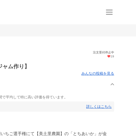
注文受付停止中
19
ジャム作り】
みんなの投稿を見る
間で平均して特に高い評価を得ています。
詳しくはこちら
国いちご選手権にて【美土里農園】の「とちあいか」が金