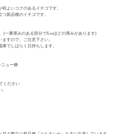
が程よいコクのあるイチゴです。
立つ新品種のイチゴです。
す。(一番厚みのある部分で5㎝ほどの厚みがあります)
いますので、ご注意下さい。
蔵庫でしばらく日持ちします。
ラニュー糖
してください
い。
と甘さ際立つ新品種『とちあいか』を主に生産しています。