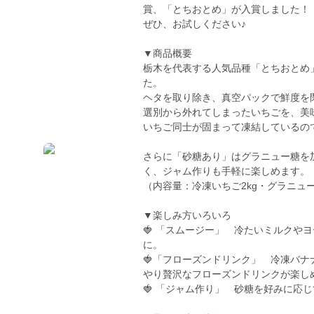
賞、「とちおとめ」が入賞しました！
ぜひ、お試しください♪
▼商品概要
栃木を代表する人気品種「とちおとめ
た。
ヘタを取り除き、真空パックで鮮度を
選別から外れてしまったいちごを、美
いちご同士が固まって凍結しているの
さらに「砂糖あり」はグラニュー糖を
く、ジャム作りも手軽に楽しめます。
（内容量：冷凍いちご2kg・グラニュー
▼楽しみ方いろいろ
🍓 「スムージー」 冷たいミルクや
に。
🍓「フローズンドリンク」 冷凍バ
やり贅沢なフローズンドリンクが楽し
🍓 「ジャム作り」 砂糖を好みに応