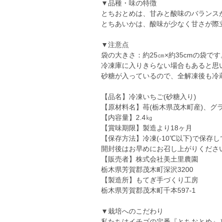
▼品種・味の特徴
とちおとめは、甘みと酸味のバランス
とちあいかは、酸味が少なく甘さが際
▼注意点
袋の大きさ：約25㎝×約35cmの袋で
冷凍庫に入りきらない場合もあると思
砂糖が入っているので、全解凍後も冷
【品名】冷凍いちご(砂糖入り)
【原材料名】苺(栃木県茂木町産)、グ
【内容量】2.4㎏
【賞味期限】製造より18ヶ月
【保存方法】冷凍(-10℃以下)で保存
開封後はお早めにお召し上がりくださ
【販売者】株式会社美土里農園
栃木県芳賀郡茂木町深沢3200
【製造所】もてぎ手づくり工房
栃木県芳賀郡茂木町千本597-1
▼栽培へのこだわり
私たちはイチゴの定番『とちおとめ』