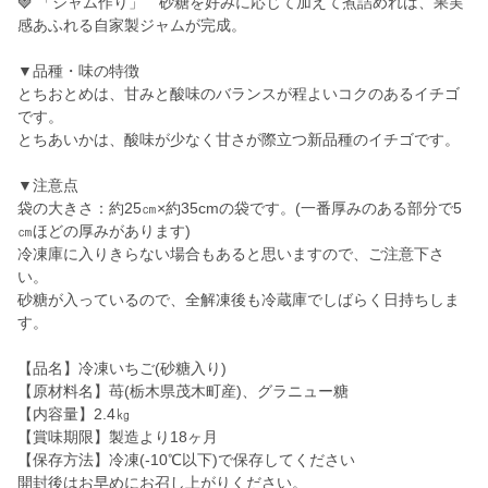
🍓 「ジャム作り」 砂糖を好みに応じて加えて煮詰めれば、果実
感あふれる自家製ジャムが完成。
▼品種・味の特徴
とちおとめは、甘みと酸味のバランスが程よいコクのあるイチゴ
です。
とちあいかは、酸味が少なく甘さが際立つ新品種のイチゴです。
▼注意点
袋の大きさ：約25㎝×約35cmの袋です。(一番厚みのある部分で5
㎝ほどの厚みがあります)
冷凍庫に入りきらない場合もあると思いますので、ご注意下さ
い。
砂糖が入っているので、全解凍後も冷蔵庫でしばらく日持ちしま
す。
【品名】冷凍いちご(砂糖入り)
【原材料名】苺(栃木県茂木町産)、グラニュー糖
【内容量】2.4㎏
【賞味期限】製造より18ヶ月
【保存方法】冷凍(-10℃以下)で保存してください
開封後はお早めにお召し上がりください。