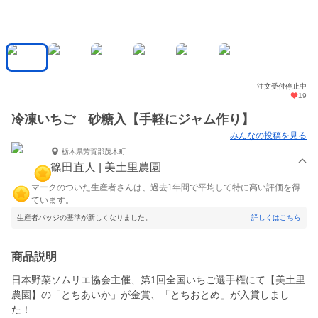
注文受付停止中
19
冷凍いちご 砂糖入【手軽にジャム作り】
みんなの投稿を見る
栃木県芳賀郡茂木町
篠田直人 | 美土里農園
マークのついた生産者さんは、過去1年間で平均して特に高い評価を得
ています。
生産者バッジの基準が新しくなりました。
詳しくはこちら
商品説明
日本野菜ソムリエ協会主催、第1回全国いちご選手権にて【美土里
農園】の「とちあいか」が金賞、「とちおとめ」が入賞しまし
た！