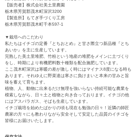
【販売者】株式会社美土里農園
栃木県芳賀郡茂木町深沢3200
【製造所】もてぎ手づくり工房
栃木県芳賀郡茂木町千本597-1
▼栽培へのこだわり
私たちはイチゴの定番『とちおとめ』と甘さ際立つ新品種『とち
あいか』を主に生産しています。
完熟した美土里堆肥、竹粉という地産の堆肥をメインに土づくり
をし、時期により有機肥料数十種類を配合施肥しています。
ここ茂木町深沢は寒暖の差が激しく時にはマイナス8度になる時も
あります。それゆえに野菜達は寒さに負けまいと本来の甘みと旨
味を蓄えて育ちます。
植物、人、動物に出来るだけ無理を強いらない持続可能な農業を
模索しながら、日々土と植物と向き合っております。イチゴの他
にはアスパラガス、そばも生産しています。
イチゴ栽培を始めたばかりの頃も現在も勉強の日々！近隣の師匠
農家の方々にも教わりながら安全そして安定した品質のイチゴを
皆様にお届けいたします。
保存方法