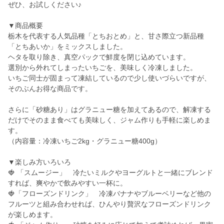
ぜひ、お試しください♪
▼商品概要
栃木を代表する人気品種「とちおとめ」と、甘さ際立つ新品種
「とちあいか」をミックスしました。
ヘタを取り除き、真空パックで鮮度を閉じ込めています。
選別から外れてしまったいちごを、美味しく冷凍しました。
いちご同士が固まって凍結しているので少し使いづらいですが、
そのぶんお得な商品です。
さらに「砂糖あり」はグラニュー糖を加えてあるので、解凍する
だけでそのまま食べても美味しく、ジャム作りも手軽に楽しめま
す。
（内容量：冷凍いちご2kg・グラニュー糖400g）
▼楽しみ方いろいろ
🍓 「スムージー」 冷たいミルクやヨーグルトと一緒にブレンド
すれば、爽やかで飲みやすい一杯に。
🍓「フローズンドリンク」 冷凍バナナやブルーベリーなど他の
フルーツと組み合わせれば、ひんやり贅沢なフローズンドリンク
が楽しめます。