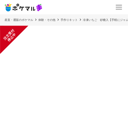
産直・通販のポケマル
体験・その他
手作りキット
冷凍いちご 砂糖入【手軽にジャ
注
文
受
付
停
止
中