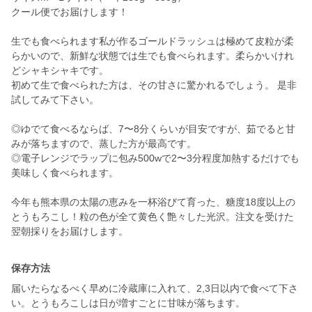
クール便でお届けします！
生でも食べられます私が作るゴールドラッシュは極めて皮粒が柔
らかいので、新鮮な状態では生でも食べられます。柔らかいけれ
どシャキシャキです。
初めて生で食べられた方は、その甘さに驚かれるでしょう。 是非
試してみて下さい。
◎ゆでて食べるならば、7〜8分くらいが目安ですが、茹でると甘
みが落ちますので、蒸した方が最高です。
◎電子レンジでラップに包み500wで2〜3分程度加熱するだけでも
美味しく食べられます。
今年も熊本県の太陽の恵みを一杯浴びて育った、糖度18度以上の
とうもろこし！粒の色が全て黄色く艶々した光沢。注文を受けた
翌朝採りをお届けします。
保存方法
届いたらなるべく早めに冷蔵庫に入れて、2,3日以内で食べて下さ
い。とうもろこしは日が増すごとに甘味が落ちます。