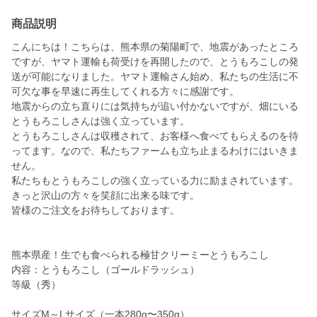
商品説明
こんにちは！こちらは、熊本県の菊陽町で、地震があったところ
ですが、ヤマト運輸も荷受けを再開したので、とうもろこしの発
送が可能になりました。ヤマト運輸さん始め、私たちの生活に不
可欠な事を早速に再生してくれる方々に感謝です。
地震からの立ち直りには気持ちが追い付かないですが、畑にいる
とうもろこしさんは強く立っています。
とうもろこしさんは収穫されて、お客様へ食べてもらえるのを待
ってます。なので、私たちファームも立ち止まるわけにはいきま
せん。
私たちもとうもろこしの強く立っている力に励まされています。
きっと沢山の方々を笑顔に出来る味です。
皆様のご注文をお待ちしております。
熊本県産！生でも食べられる極甘クリーミーとうもろこし
内容：とうもろこし（ゴールドラッシュ）
等級（秀）
サイズM～Lサイズ（一本280g〜350g）