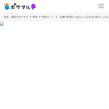
産直・通販のポケマル
野菜
野菜セット
【4種の野菜】かぼちゃ＆玉ねぎ2色＆じゃが