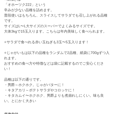
「オホーツク222」という
辛みが少ない品種を詰めます。
普段使いはもちろん、スライスしてサラダでも召し上がれる品種
です。
サイズはL〜L大サイズのスーパーでよくみるサイズです。
大体3kgで15玉入ります。こちらは年内美味しく食べられます。
⭐️サラダで食べれる赤い玉ねぎも3玉〜5玉入ります！
⭐️じゃがいもは以下の品種をランダムで2品種、紙袋に700gずつ入
れます。
おすすめの食べ方や特徴などは袋に記載するのでご安心くださ
い！
品種は以下の通りです。
・男爵～ホクホク。じゃがバターに！
・キタアカリ～ポテトサラダやコロッケに！
・キタカムイ〜ホクホク、男爵よりも煮崩れしにくい。味も良
い。とにかく大きい