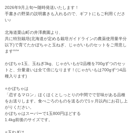
2026年9月上旬〜随時発送いたします！
手書きの野菜の説明書きも入れるので、ギフトにもご利用くださ
い♪
北海道栗山町の井澤農園より、
共に特別栽培(北海道が定める栽培ガイドラインの農薬使用量半分
以下)で育てたかぼちゃと玉ねぎ、じゃがいものセットをご用意し
ます^^*
かぼちゃ1玉、玉ねぎ3kg、じゃがいもが2品種を700gずつのセッ
トと、分量違いは全て倍になります！(じゃがいもは700gずつ4品
種入ります)
⭐️かぼちゃは
「恋するマロン」ほくほくとしっとりの中間でで甘味がある品種
をお送りします。食べごろのものを送るので1ヶ月以内にお召し上
がりください。
かぼちゃはスーパーで1玉800円ほどする
1.4kg前後のサイズです。
⭐️玉ねぎは