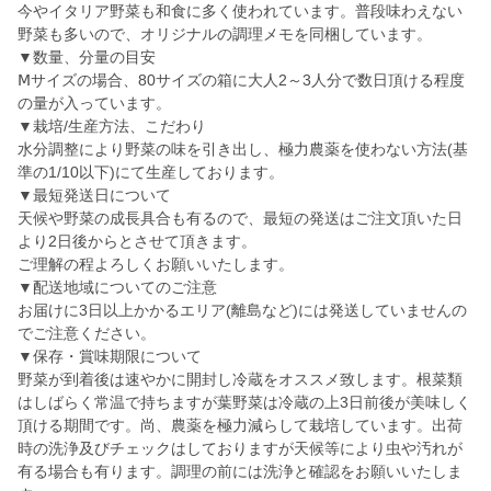
今やイタリア野菜も和食に多く使われています。普段味わえない
野菜も多いので、オリジナルの調理メモを同梱しています。
▼数量、分量の目安
Ⅿサイズの場合、80サイズの箱に大人2～3人分で数日頂ける程度
の量が入っています。
▼栽培/生産方法、こだわり
水分調整により野菜の味を引き出し、極力農薬を使わない方法(基
準の1/10以下)にて生産しております。
▼最短発送日について
天候や野菜の成長具合も有るので、最短の発送はご注文頂いた日
より2日後からとさせて頂きます。
ご理解の程よろしくお願いいたします。
▼配送地域についてのご注意
お届けに3日以上かかるエリア(離島など)には発送していませんの
でご注意ください。
▼保存・賞味期限について
野菜が到着後は速やかに開封し冷蔵をオススメ致します。根菜類
はしばらく常温で持ちますが葉野菜は冷蔵の上3日前後が美味しく
頂ける期間です。尚、農薬を極力減らして栽培しています。出荷
時の洗浄及びチェックはしておりますが天候等により虫や汚れが
有る場合も有ります。調理の前には洗浄と確認をお願いいたしま