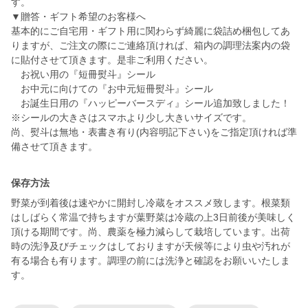
す。
▼贈答・ギフト希望のお客様へ
基本的にご自宅用・ギフト用に関わらず綺麗に袋詰め梱包してあ
りますが、ご注文の際にご連絡頂ければ、箱内の調理法案内の袋
に貼付させて頂きます。是非ご利用ください。
お祝い用の『短冊熨斗』シール
お中元に向けての『お中元短冊熨斗』シール
お誕生日用の『ハッピーバースディ』シール追加致しました！
※シールの大きさはスマホより少し大きいサイズです。
尚、熨斗は無地・表書き有り(内容明記下さい)をご指定頂ければ準
備させて頂きます。
保存方法
野菜が到着後は速やかに開封し冷蔵をオススメ致します。根菜類
はしばらく常温で持ちますが葉野菜は冷蔵の上3日前後が美味しく
頂ける期間です。尚、農薬を極力減らして栽培しています。出荷
時の洗浄及びチェックはしておりますが天候等により虫や汚れが
有る場合も有ります。調理の前には洗浄と確認をお願いいたしま
す。