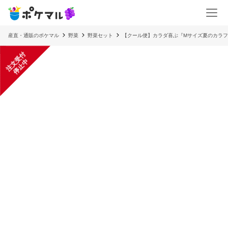
産直・通販のポケマル
野菜
野菜セット
【クール便】カラダ喜ぶ『Mサイズ夏のカラフ
注
文
受
付
停
止
中