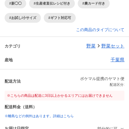
#新◯◯
#生産者直伝レシピ付き
#農カード付き
#お試し/小サイズ
#ギフト対応可
この商品のタイプについて
野菜
野菜セット
カテゴリ
千葉県
産地
ポケマル提携のヤマト便
配送方法
配送区分:
※こちらの商品は配送に3日以上かかるエリアにはお届けできません
配送料金（送料）
※離島などの例外はあります。詳細はこちら
お届け日指定
部分的に可