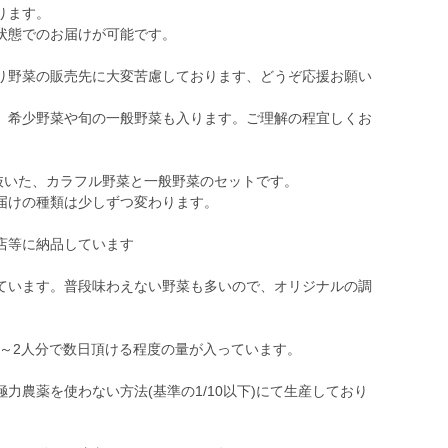
ります。
状態でのお届けが可能です。
り野菜の販売先に大変苦慮しております、どうぞ応援お願い
、希少野菜や旬の一般野菜も入ります。ご理解の程宜しくお
抜いた、カラフル野菜と一般野菜のセットです。
届けの種類は少しずつ変わります。
店等に納品しています
ています。普段味わえない野菜も多いので、オリジナルの調
1～2人分で数日頂ける程度の量が入っています。
力農薬を使わない方法(基準の1/10以下)にて生産しており