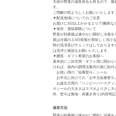
天候や野菜の成長具合も有るので、最
す。
ご理解の程よろしくお願いいたします
▼配送地域についてのご注意
お届けに3日以上かかるエリア(離島な
▼保存・賞味期限について
野菜が到着後は速やかに開封し冷蔵を
菜は冷蔵の上3日前後が美味しく頂け
時の洗浄及びチェックはしております
は洗浄と確認をお願いいたします。
▼贈答・ギフト希望のお客様へ
基本的にご自宅用・ギフト用に関わら
ければ、箱内の調理法案内の袋に貼付
お祝い用の『短冊熨斗』シール
お中元に向けての『お中元短冊熨斗
お誕生日用の『ハッピーバースディ
※シールの大きさはスマホより少し大
尚、熨斗は無地・表書き有り(内容明記
保存方法
野菜が到着後は速やかに開封し冷蔵を