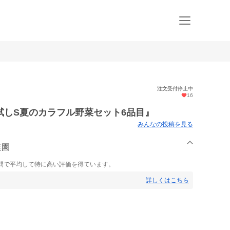
注文受付停止中
16
試しS夏のカラフル野菜セット6品目』
みんなの投稿を見る
菜園
間で平均して特に高い評価を得ています。
詳しくはこちら