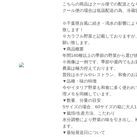
こちらの商品はクール便での配送とな
クール便の場合は低温配送の為、冷蔵
※千葉県台風に続き・渇水の影響によ
致します！
※カラフル野菜と記載しておりますが
願い致します。
▼商品概要
年間140種以上の季節の野菜から選び
※画像は一例です、季節や週内でもお
農薬は極力控えております。
普段はホテルやレストラン、和食のお
▼品種・味の特徴
今やイタリア野菜も和食に多く使われ
理メモを同梱しています。
▼数量、分量の目安
Sサイズの場合、60サイズの箱に大人
▼栽培/生産方法、こだわり
水分調整により野菜の味を引き出し、極
ます。
▼最短発送日について