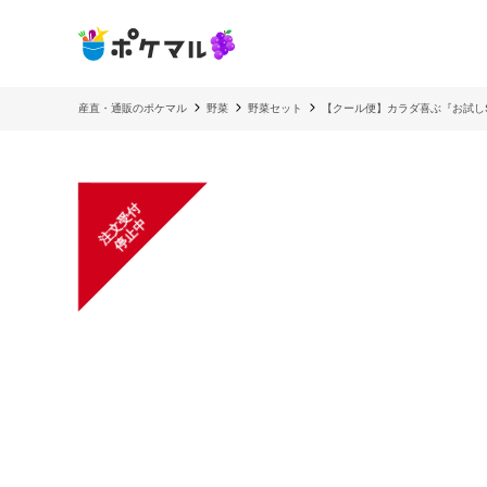
産直・通販のポケマル
野菜
野菜セット
【クール便】カラダ喜ぶ『お試し
注
文
受
付
停
止
中