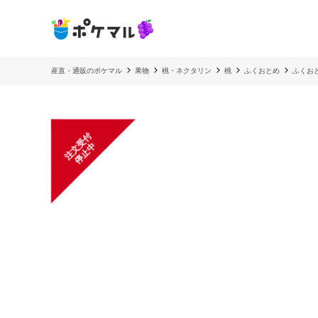
産直・通販のポケマル
果物
桃・ネクタリン
桃
ふくおとめ
ふくお
注
文
受
付
停
止
中