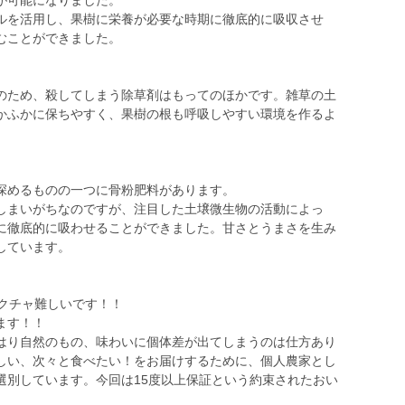
が可能になりました。
ルを活用し、果樹に栄養が必要な時期に徹底的に吸収させ
むことができました。
のため、殺してしまう除草剤はもってのほかです。雑草の土
かふかに保ちやすく、果樹の根も呼吸しやすい環境を作るよ
深めるものの一つに骨粉肥料があります。
しまいがちなのですが、注目した土壌微生物の活動によっ
に徹底的に吸わせることができました。甘さとうまさを生み
しています。
クチャ難しいです！！
ます！！
り自然のもの、味わいに個体差が出てしまうのは仕方あり
しい、次々と食べたい！をお届けするために、個人農家とし
選別しています。今回は15度以上保証という約束されたおい