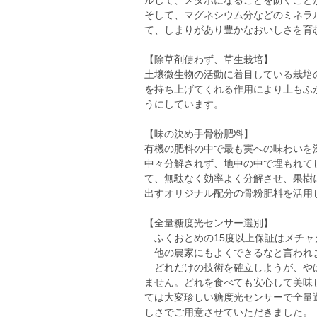
ルして、メタボになることを防ぐこと
そして、マグネシウム分などのミネラ
て、しまりがあり豊かなおいしさを育
【除草剤使わず、草生栽培】
土壌微生物の活動に着目している栽培
を持ち上げてくれる作用により土もふ
うにしています。
【味の決め手骨粉肥料】
有機の肥料の中で最も実への味わいを
中々分解されず、地中の中で埋もれて
て、無駄なく効率よく分解させ、果樹
出すオリジナル配分の骨粉肥料を活用
【全量糖度光センサー選別】
ふくおとめの15度以上保証はメチャ
他の農家にもよくできるなと言われ
どれだけの技術を確立しようが、やは
ません。どれを食べても安心して美味
ては大変珍しい糖度光センサーで全量
しさでご用意させていただきました。