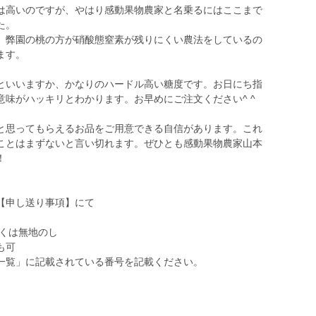
は高いのですが、やはり感動果物農家と名乗るにはここまで
た。
、弊園の桃の方が硝酸態窒素が残りにくい農法をしているの
ます。
といいますか、かなりのハードル高い糖度です。お日にち指
味がハッキリとわかります。お早めにご注文ください^ ^
と思ってもらえるお品をご用意できる自信があります。これ
ことはまずないと言い切れます。ぜひとも感動果物農家山本
！
【申し送り事項】にて
くは無地のし
も可
一覧」に記載されている番号を記載ください。