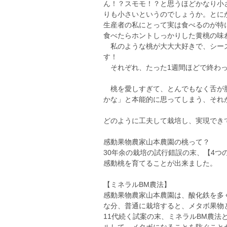
ん！？スモモ！？と思うほどかなり小
りも小さいというのでしょうか。とに
生産者の私にとって実は食べるのが特
食べたらホントしっかりした黄桃の味
私のような桃が大大大好きで、シーズ
す！
それぞれ、たった1週間ほどで終わっ
桃を愛しすぎて、とんでもなく舌が肥
かな」と本能的に思ってしまう、それ
どのように工夫して栽培し、実現でき
感動果物農家山本農園の桃って？
30年余の栽培の試行錯誤の末、【4
感動桃を育てることが出来ました。
【ミネラルBM農法】
感動果物農家山本農園は、酸化鉄を多
な分、普通に栽培すると、メタボ果物
11代続く試案の末、ミネラルBM農