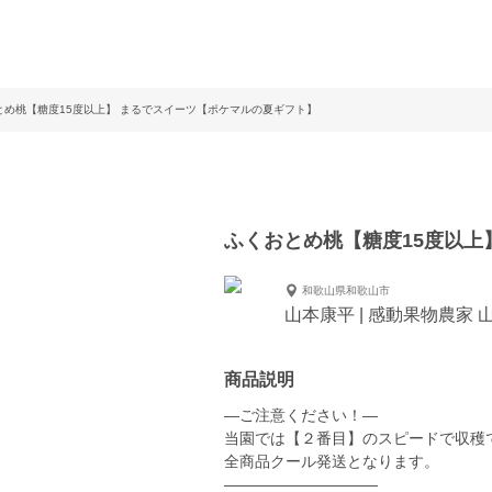
とめ桃【糖度15度以上】 まるでスイーツ【ポケマルの夏ギフト】
ふくおとめ桃【糖度15度以上
和歌山県和歌山市
山本康平 | 感動果物農家 
商品説明
—ご注意ください！—
当園では【２番目】のスピードで収穫
全商品クール発送となります。
——————————