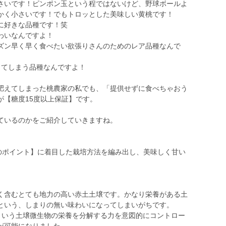
さいです！ピンポン玉という程ではないけど、野球ボールよ
かく小さいです！でもトロッとした美味しい黄桃です！
に好きな品種です！笑
わいなんですよ！
ン早く早く食べたい欲張りさんのためのレア品種なんで
てしまう品種なんですよ！
えてしまった桃農家の私でも、「提供せずに食べちゃおう
が【糖度15度以上保証】です。
ているのかをご紹介していきますね。
つのポイント】に着目した栽培方法を編み出し、美味しく甘い
く含むとても地力の高い赤土土壌です。かなり栄養がある土
という、しまりの無い味わいになってしまいがちです。
法という土壌微生物の栄養を分解する力を意図的にコントロー