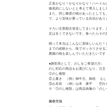
正直かなり！かなりかなり！ハードル
徹底的にしないとと考えて導入しまし
また、同じ糖度の桃があったとしても
で、より旨味が乗っている自信があり
そろい次第順次発送してまいります。
定は全くできないです。食べたらその意
桃って本当はこんなに美味しいんだ！
までの経験から、味でガッカリさせる
農園の桃を楽しんでいただきたいです
●贈答用として、のしをご希望の方↓
のし対応の商品をお選びになり、注文
①のし種類
②上書き （例）御中元、御祝 もし
③お名前 （例）山本 康平 空白
※「①のし種類」は商品画像の「のし
保存方法