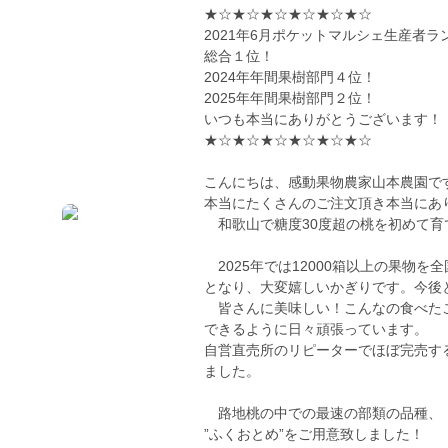
★☆★☆★☆★☆★☆★☆
2021年6月ポケットマルシェ生産者ラ
総合１位！
2024年年間果樹部門４位！
2025年年間果樹部門２位！
いつも本当にありがとうございます！
★☆★☆★☆★☆★☆★☆
こんにちは、感動果物農家山本農園で
本当にたくさんのご注文頂き本当にあ
和歌山で糖度30度超の桃を初めて育
2025年では12000箱以上の果物
となり、大変嬉しいかぎりです。今後
皆さんに美味しい！こんなの食べたこ
できるように日々頑張っています。
自営直売所のリピーターでほぼ完売す
ました。
路地桃の中での最速の部類の品種、
”ふくおとめ”をご用意致しました！