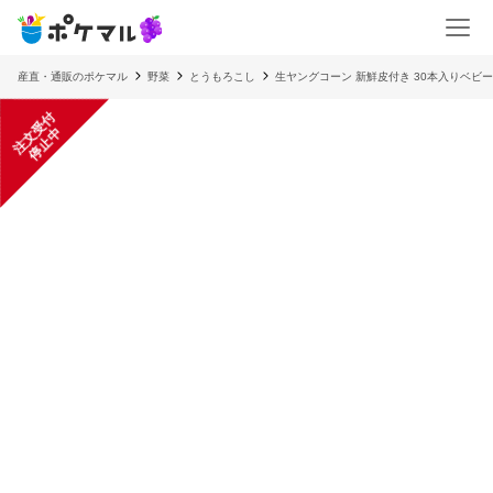
産直・通販のポケマル
野菜
とうもろこし
生ヤングコーン 新鮮皮付き 30本入りベビ
注
文
受
付
停
止
中