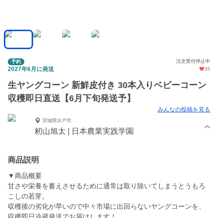
注文受付停止中
予約
2027年6月に発送
35
生ヤングコーン 新鮮皮付き 30本入りベビーコーン
収穫即日直送【6月下旬発送予】
みんなの投稿を見る
茨城県水戸市
籾山旭太 | 日本農業実践学園
商品説明
▼商品概要
甘さや栄養を蓄えさせるために通常は取り除いてしまうとうもろ
こしの若芽。
収穫後の劣化が早いので中々市場に出回らないヤングコーンを、
収穫即日冷蔵発送でお届けします！