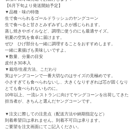
【6月下旬より発送開始予定】
▼品種・味の特徴
生で食べられるゴールドラッシュのヤングコーン
生で食べると甘さとみずみずしさが感じられます。
蒸し焼きやボイルなど、調理に使うのにも最適サイズ。
初夏の空気を食卓に届けます。
ぜひ ひげ部分も一緒に調理することをおすすめします。
一緒に素揚げも美味しいですよ。
▼数量、分量の目安
皮付き30本入
▼栽培/生産方法、こだわり
実はヤングコーンで一番大切なのはサイズの見極めです。
小さすぎても食べられないし、大きくなりすぎれば芯が固くなり
とても食べられないものに。
10年以上、一流レストランに向けてヤングコーンを出荷してきた
担当者が、きちんと選んだヤングコーンです。
▼注文に際しての注意点（配送方法や納期指定など）
到着希望日は承れません。到着不可日は承ります。
ご要望を注文画面にてご記入ください。