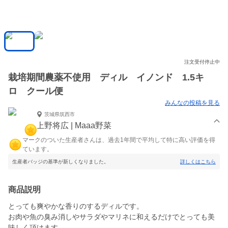
注文受付停止中
栽培期間農薬不使用 ディル イノンド 1.5キ
ロ クール便
みんなの投稿を見る
茨城県筑西市
上野将広 | Maaa野菜
マークのついた生産者さんは、過去1年間で平均して特に高い評価を得
ています。
生産者バッジの基準が新しくなりました。
詳しくはこちら
商品説明
とっても爽やかな香りのするディルです。
お肉や魚の臭み消しやサラダやマリネに和えるだけでとっても美
味しく頂けます。