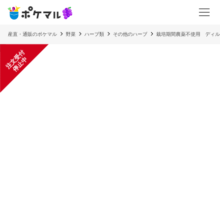
産直・通販のポケマル
野菜
ハーブ類
その他のハーブ
栽培期間農薬不使用 ディル
注
文
受
付
停
止
中