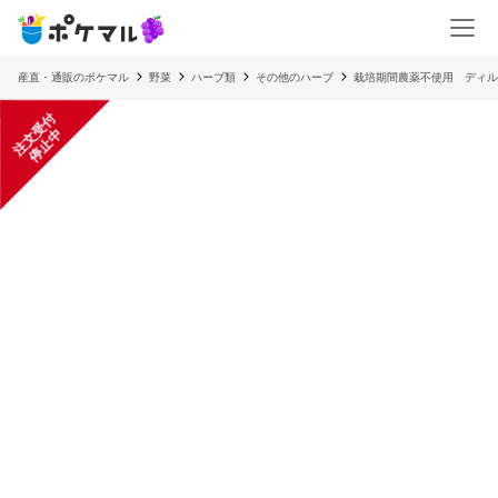
産直・通販のポケマル
野菜
ハーブ類
その他のハーブ
栽培期間農薬不使用 ディル
注
文
受
付
停
止
中