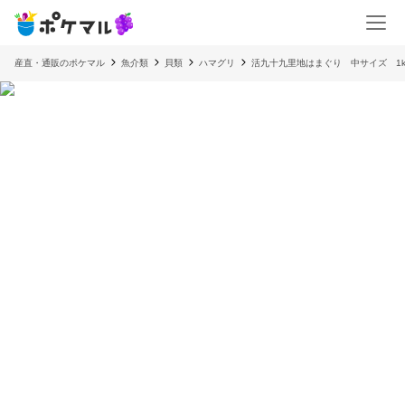
産直・通販のポケマル
魚介類
貝類
ハマグリ
活九十九里地はまぐり 中サイズ 1k