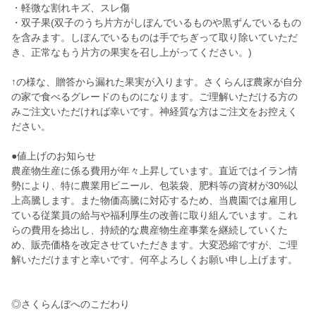
・軽微な割れキズ、スレ傷
・双子果(双子のうち片方がしぼんでいるものや黒ずんでいるもの
を含みます。しぼんでいるものは手でちぎって取り除いていただ
き、正常なもう片方の果実を召し上がってください。)
↑の様な、贈答から漏れた果実が入ります。さくらんぼ農家が自分
の家で食べるグレードのものになります。ご理解いただける方の
みご注文いただければ幸いです。神経質な方はご注文をお控えく
ださい。
●値上げのお知らせ
農産物生産に係る費用が年々上昇しています。直近ではイラン情
勢により、特に農業用ビニール、包装袋、肥料等の資材が30%以
上高騰します。また物価高騰に対応するため、当農園では雇用し
ている従業員の給与や福利厚生の改善に取り組んでいます。これ
らの費用を捻出し、持続的な農産物生産事業を継続していくた
め、販売価格を改定させていただきます。大変恐縮ですが、ご理
解いただけますと幸いです。何卒よろしくお願い申し上げます。
◎さくらんぼへのこだわり