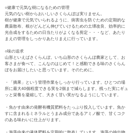
○健康で元気な樹になるための管理
元気のない樹からおいしいさくらんぼは実りません。
樹が健康で元気でいられるように、病害虫を防ぐための定期的な
農薬散布、根がどんどん伸びていけるための土壌改良、効率的に
光合成をするための日当たりがよくなる剪定・・・など、あたり
まえの管理をしっかりあたりまえに行っています。
○味の追求
山形といえばさくらんぼ。いち山形のさくらんぼ農家として、お
客さまが食べて、こんなのはじめて！と感動できる味のさくらん
ぼをお届けしたいと思っています。そのために、
・「摘果」という管理作業をしっかり行っています。ひとつの場
所に最大40個程度できる実を2個まで減らします。残った実にギュ
ッと栄養を凝縮して、大きく甘い実がなるようにしています。
・魚かす由来の発酵有機質肥料をたっぷり投入しています。魚か
すに含まれるミネラルとうまみ成分であるアミノ酸で、甘くコク
のある味わいに仕上がります。
・海藻由来の液体肥料を定期的に散布しています。海藻の抽出物