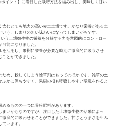
つのポイント】に着目した栽培方法を編み出し、美味しく甘い
く含むとても地力の高い赤土土壌です。かなり栄養がある土
という、しまりの無い味わいになってしまいがちです。
法という土壌微生物の栄養を分解する力を意図的にコントロー
が可能になりました。
ルを活用し、果樹に栄養が必要な時期に徹底的に吸収させ
むことができました。
のため、殺してしまう除草剤はもってのほかです。雑草の土
かふかに保ちやすく、果樹の根も呼吸しやすい環境を作るよ
深めるものの一つに骨粉肥料があります。
しまいがちなのですが、注目した土壌微生物の活動によっ
に徹底的に吸わせることができました。甘さとうまさを生み
しています。