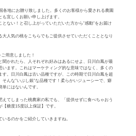
を全国各地にお贈り致しました。多くのお客様から愛される農園
とも宜しくお願い申し上げます。
とない！と召し上がっていただいた方から”感動”をお届け
る大人気の桃をこちらでもご提供させていただくこととなり
をご用意しました！
と聞かれたら、人それぞれ好みはあるにせよ、日川白鳳が最
思います。これはマーケティング的な意味ではなく、多くの
ます。日川白鳳は古い品種ですが、この時期で日川白鳳を超
、そんな”いぶし銀”な品種です！柔らかいジューシーで、癖
簡単にはないんです。
えてしまった桃農家の私でも、「提供せずに食べちゃおう
が【糖度15度以上保証】です。
ているのかをご紹介していきますね。