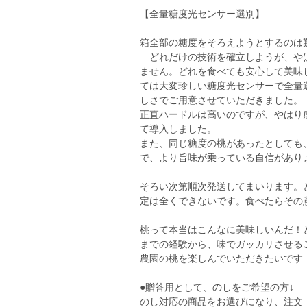
【全量糖度光センサー選別】
箱全部の糖度をそろえようとするのは
どれだけの技術を確立しようが、やは
ません。どれを食べても安心して美味
ては大変珍しい糖度光センサーで全量
しさでご用意させていただきました。
正直ハードルは高いのですが、やはり
て導入しました。
また、同じ糖度の桃があったとしても
で、より旨味が乗っている自信があり
そろい次第順次発送してまいります。
定は全くできないです。食べたらその意
桃って本当はこんなに美味しいんだ！
までの経験から、味でガッカリさせる
農園の桃を楽しんでいただきたいです
●贈答用として、のしをご希望の方↓
のし対応の商品をお選びになり、注文