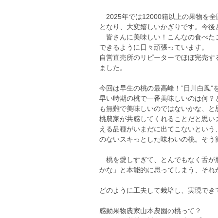
2025年では12000箱以上の果物
となり、大変嬉しいかぎりです。今後
皆さんに美味しい！こんなの食べたこ
できるように日々頑張っています。
自営直売所のリピーターでほぼ完売す
ました。
今回は早生の桃の最高峰！”日川白鳳”
早い時期の桃で一番美味しいのは何？
も無難で美味しいのではないかな、と
桃農家が共感してくれることだと思い
える品種がいまだに出てこないという
のないスキっとした味わいの桃。そう
桃を愛しすぎて、とんでもなく舌が肥
かな」と本能的に思ってしまう、それ
どのように工夫して栽培し、実現でき
感動果物農家山本農園の桃って？