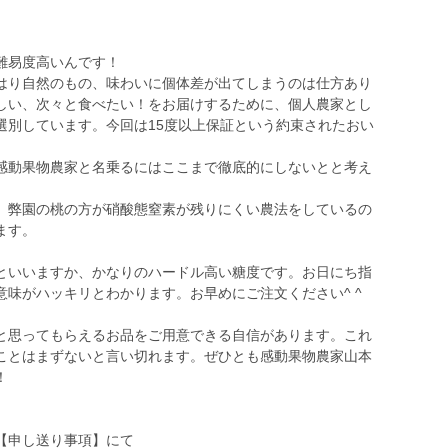
難易度高いんです！
り自然のもの、味わいに個体差が出てしまうのは仕方あり
しい、次々と食べたい！をお届けするために、個人農家とし
選別しています。今回は15度以上保証という約束されたおい
感動果物農家と名乗るにはここまで徹底的にしないとと考え
、弊園の桃の方が硝酸態窒素が残りにくい農法をしているの
ます。
といいますか、かなりのハードル高い糖度です。お日にち指
味がハッキリとわかります。お早めにご注文ください^ ^
と思ってもらえるお品をご用意できる自信があります。これ
ことはまずないと言い切れます。ぜひとも感動果物農家山本
！
【申し送り事項】にて