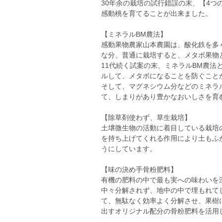
30年余の栽培の試行錯誤の末、【4
感動桃を育てることが出来ました。
【ミネラルBM農法】
感動果物農家山本農園は、酸化鉄を多
な分、普通に栽培すると、メタボ果物
11代続く試案の末、ミネラルBM農
ルして、メタボになることを防ぐこと
そして、マグネシウム分などのミネラ
て、しまりがあり豊かなおいしさを育
【除草剤使わず、草生栽培】
土壌微生物の活動に着目している栽培
を持ち上げてくれる作用により土もふ
うにしています。
【味の決め手骨粉肥料】
有機の肥料の中で最も実への味わいを
中々分解されず、地中の中で埋もれて
て、無駄なく効率よく分解させ、果樹
出すオリジナル配分の骨粉肥料を活用