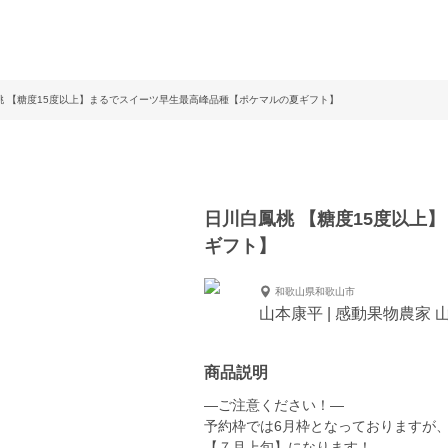
桃 【糖度15度以上】まるでスイーツ早生最高峰品種【ポケマルの夏ギフト】
日川白鳳桃 【糖度15度以上
ギフト】
和歌山県和歌山市
山本康平 | 感動果物農家 
商品説明
—ご注意ください！—
予約枠では6月枠となっておりますが
【７月上旬】になります！