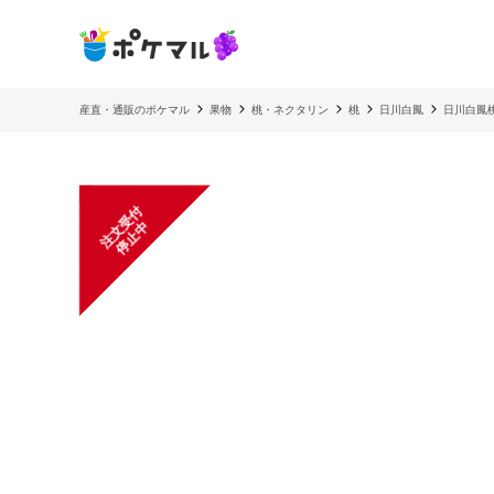
産直・通販のポケマル
果物
桃・ネクタリン
桃
日川白鳳
日川白鳳
注
文
受
付
停
止
中