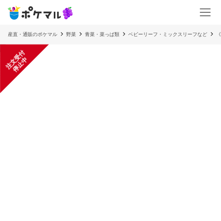
産直・通販のポケマル
野菜
青菜・菜っぱ類
ベビーリーフ・ミックスリーフなど
《
注
文
受
付
停
止
中