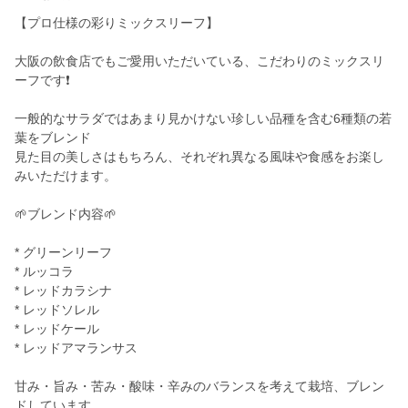
【プロ仕様の彩りミックスリーフ】
大阪の飲食店でもご愛用いただいている、こだわりのミックスリ
ーフです❗️
一般的なサラダではあまり見かけない珍しい品種を含む6種類の若
葉をブレンド
見た目の美しさはもちろん、それぞれ異なる風味や食感をお楽し
みいただけます。
🌱ブレンド内容🌱
* グリーンリーフ
* ルッコラ
* レッドカラシナ
* レッドソレル
* レッドケール
* レッドアマランサス
甘み・旨み・苦み・酸味・辛みのバランスを考えて栽培、ブレン
ドしています。