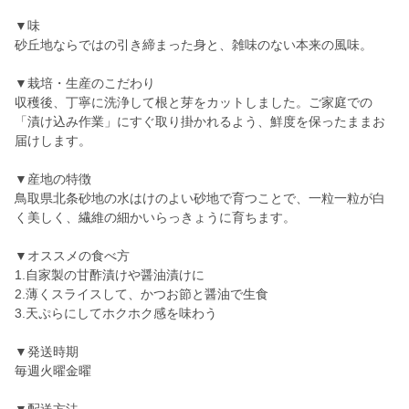
▼味
砂丘地ならではの引き締まった身と、雑味のない本来の風味。
▼栽培・生産のこだわり
収穫後、丁寧に洗浄して根と芽をカットしました。ご家庭での
「漬け込み作業」にすぐ取り掛かれるよう、鮮度を保ったままお
届けします。
▼産地の特徴
鳥取県北条砂地の水はけのよい砂地で育つことで、一粒一粒が白
く美しく、繊維の細かいらっきょうに育ちます。
▼オススメの食べ方
1.自家製の甘酢漬けや醤油漬けに
2.薄くスライスして、かつお節と醤油で生食
3.天ぷらにしてホクホク感を味わう
▼発送時期
毎週火曜金曜