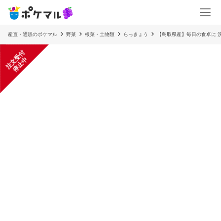
産直・通販のポケマル
野菜
根菜・土物類
らっきょう
【鳥取県産】毎日の食卓に 洗いらっ
注
文
受
付
停
止
中