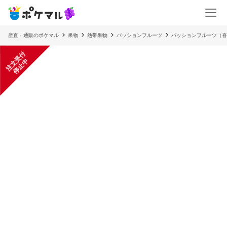
産直・通販のポケマル
果物
熱帯果物
パッションフルーツ
パッションフルーツ（喜
注
文
受
付
停
止
中