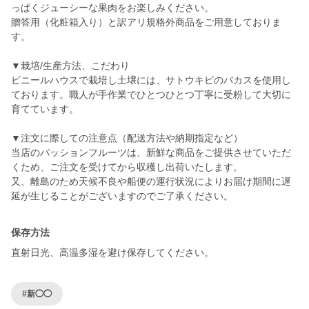
っぱくジューシーな果肉をお楽しみください。
贈答用（化粧箱入り）と訳アリ規格外商品をご用意しておりま
す。
▼栽培/生産方法、こだわり
ビニールハウスで栽培し土壌には、サトウキビのバカスを使用し
ております。職人が手作業でひとつひとつ丁寧に受粉して大切に
育てています。
▼注文に際しての注意点（配送方法や納期指定など）
当店のパッションフルーツは、新鮮な商品をご提供させていただ
くため、ご注文を受けてから収穫し出荷いたします。
又、離島のため天候不良や船便の運行状況によりお届け期間に遅
延が生じることがございますのでご了承ください。
保存方法
直射日光、高温多湿を避け保存してください。
#新◯◯