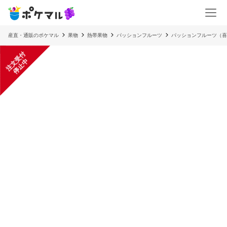
産直・通販のポケマル
果物
熱帯果物
パッションフルーツ
パッションフルーツ（喜
注
文
受
付
停
止
中