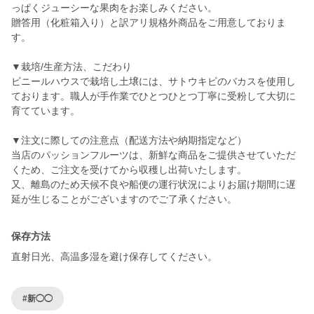
っぱくジューシーな果肉をお楽しみください。
贈答用（化粧箱入り）と訳アリ規格外商品をご用意しておりま
す。
▼栽培/生産方法、こだわり
ビニールハウスで栽培し土壌には、サトウキビのバカスを使用し
ております。職人が手作業でひとつひとつ丁寧に受粉して大切に
育てています。
▼注文に際しての注意点（配送方法や納期指定など）
当店のパッションフルーツは、新鮮な商品をご提供させていただ
くため、ご注文を受けてから収穫し出荷いたします。
又、離島のため天候不良や船便の運行状況によりお届け期間に遅
延が生じることがございますのでご了承ください。
保存方法
直射日光、高温多湿を避け保存してください。
#新◯◯