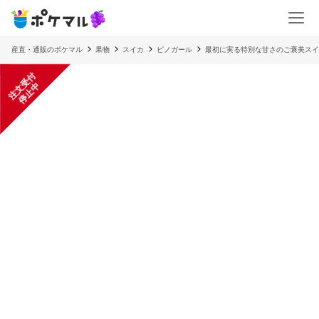
産直・通販のポケマル
果物
スイカ
ピノガール
最初に実る特別な甘さのご褒美スイ
注
文
受
付
停
止
中