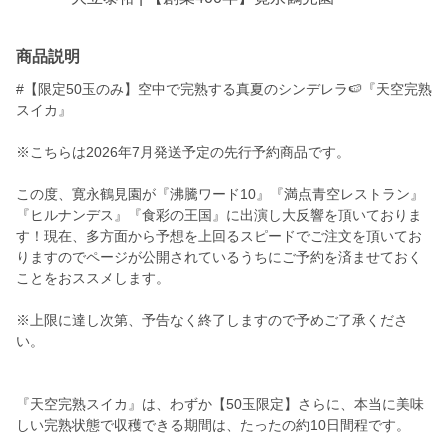
商品説明
#【限定50玉のみ】空中で完熟する真夏のシンデレラ🍉『天空完熟
スイカ』
※こちらは2026年7月発送予定の先行予約商品です。
この度、寛永鶴見園が『沸騰ワード10』『満点青空レストラン』
『ヒルナンデス』『食彩の王国』に出演し大反響を頂いておりま
す！現在、多方面から予想を上回るスピードでご注文を頂いてお
りますのでページが公開されているうちにご予約を済ませておく
ことをおススメします。
※上限に達し次第、予告なく終了しますので予めご了承くださ
い。
『天空完熟スイカ』は、わずか【50玉限定】さらに、本当に美味
しい完熟状態で収穫できる期間は、たったの約10日間程です。