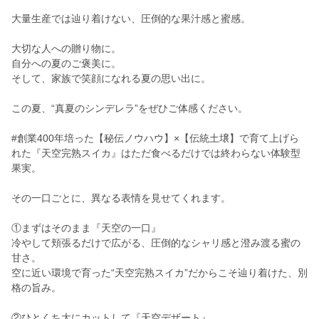
大量生産では辿り着けない、圧倒的な果汁感と蜜感。
大切な人への贈り物に。
自分への夏のご褒美に。
そして、家族で笑顔になれる夏の思い出に。
この夏、“真夏のシンデレラ”をぜひご体感ください。
#創業400年培った【秘伝ノウハウ】×【伝統土壌】で育て上げら
れた『天空完熟スイカ』はただ食べるだけでは終わらない体験型
果実。
その一口ごとに、異なる表情を見せてくれます。
①まずはそのまま『天空の一口』
冷やして頬張るだけで広がる、圧倒的なシャリ感と澄み渡る蜜の
甘さ。
空に近い環境で育った“天空完熟スイカ”だからこそ辿り着けた、別
格の旨み。
②ひとくち大にカットして『天空デザート』