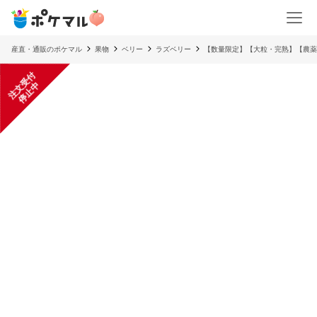
産直・通販のポケマル
果物
ベリー
ラズベリー
【数量限定】【大粒・完熟】【農薬不
注
文
受
付
停
止
中