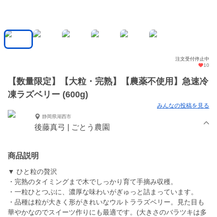
注文受付停止中
10
【数量限定】【大粒・完熟】【農薬不使用】急速冷
凍ラズベリー (600g)
みんなの投稿を見る
静岡県湖西市
後藤真弓 | ごとう農園
商品説明
▼ ひと粒の贅沢
・完熟のタイミングまで木でしっかり育て手摘み収穫。
・一粒ひとつぶに、濃厚な味わいがぎゅっと詰まっています。
・品種は粒が大きく形がきれいなウルトララズベリー。見た目も
華やかなのでスイーツ作りにも最適です。(大きさのバラツキは多