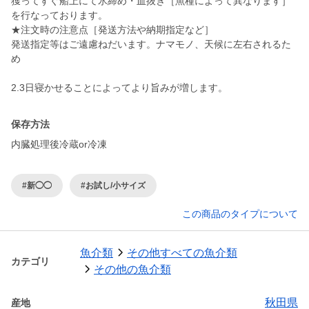
獲ってすぐ船上にて氷締め・血抜き［魚種によって異なります］
を行なっております。
★注文時の注意点［発送方法や納期指定など］
発送指定等はご遠慮ねだいます。ナマモノ、天候に左右されるた
め
保存方法
内臓処理後冷蔵or冷凍
#新◯◯
#お試し/小サイズ
この商品のタイプについて
魚介類
その他すべての魚介類
カテゴリ
その他の魚介類
秋田県
産地