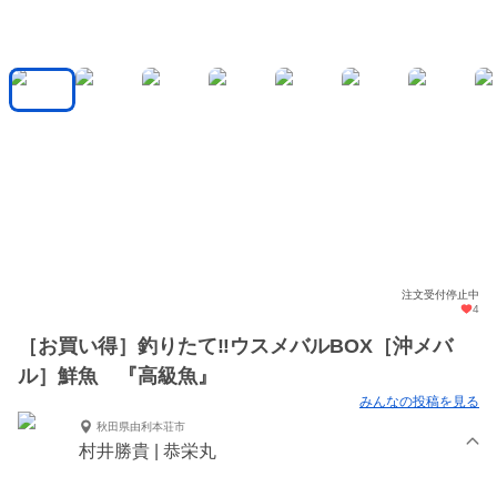
注文受付停止中
4
［お買い得］釣りたて‼️ウスメバルBOX［沖メバ
ル］鮮魚 『高級魚』
みんなの投稿を見る
秋田県由利本荘市
村井勝貴 | 恭栄丸