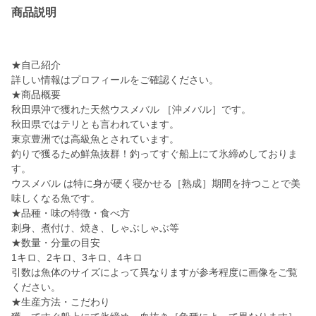
商品説明
★自己紹介
詳しい情報はプロフィールをご確認ください。
★商品概要
秋田県沖で獲れた天然ウスメバル ［沖メバル］です。
秋田県ではテリとも言われています。
東京豊洲では高級魚とされています。
釣りで獲るため鮮魚抜群！釣ってすぐ船上にて氷締めしておりま
す。
ウスメバル は特に身が硬く寝かせる［熟成］期間を持つことで美
味しくなる魚です。
★品種・味の特徴・食べ方
刺身、煮付け、焼き、しゃぶしゃぶ等
★数量・分量の目安
1キロ、2キロ、3キロ、4キロ
引数は魚体のサイズによって異なりますが参考程度に画像をご覧
ください。
★生産方法・こだわり