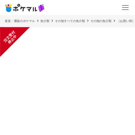
産直・通販のポケマル
魚介類
その他すべての魚介類
その他の魚介類
［お買い得］
注
文
受
付
停
止
中