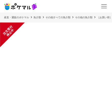
産直・通販のポケマル
魚介類
その他すべての魚介類
その他の魚介類
［お買い得］
注
文
受
付
停
止
中