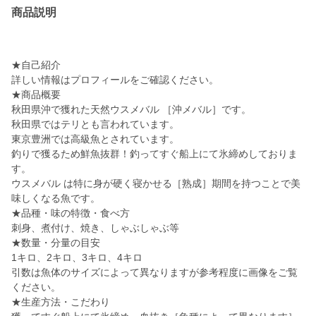
商品説明
★自己紹介
詳しい情報はプロフィールをご確認ください。
★商品概要
秋田県沖で獲れた天然ウスメバル ［沖メバル］です。
秋田県ではテリとも言われています。
東京豊洲では高級魚とされています。
釣りで獲るため鮮魚抜群！釣ってすぐ船上にて氷締めしておりま
す。
ウスメバル は特に身が硬く寝かせる［熟成］期間を持つことで美
味しくなる魚です。
★品種・味の特徴・食べ方
刺身、煮付け、焼き、しゃぶしゃぶ等
★数量・分量の目安
1キロ、2キロ、3キロ、4キロ
引数は魚体のサイズによって異なりますが参考程度に画像をご覧
ください。
★生産方法・こだわり