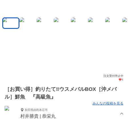
注文受付停止中
4
［お買い得］釣りたて‼️ウスメバルBOX［沖メバ
ル］鮮魚 『高級魚』
みんなの投稿を見る
秋田県由利本荘市
村井勝貴 | 恭栄丸