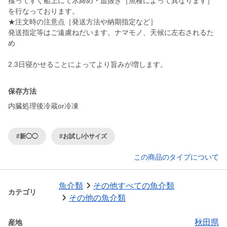
獲ってすぐ船上にて氷締め・血抜き［魚種によって異なります］
を行なっております。
★注文時の注意点［発送方法や納期指定など］
発送指定等はご遠慮ねだいます。ナマモノ、天候に左右されるた
め
保存方法
内臓処理後冷蔵or冷凍
#新◯◯
#お試し/小サイズ
この商品のタイプについて
魚介類
その他すべての魚介類
カテゴリ
その他の魚介類
秋田県
産地