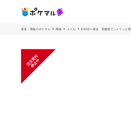
産直・通販のポケマル
果物
スイカ
6/30頃〜発送 高糖度でシャリっと
注
文
受
付
停
止
中