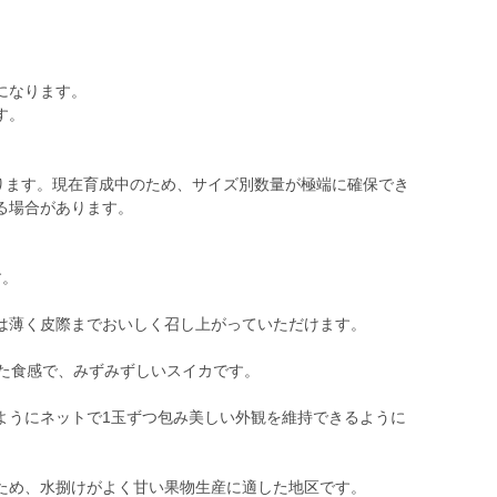
品になります。
す。
なります。現在育成中のため、サイズ別数量が極端に確保でき
る場合があります。
す。
は薄く皮際までおいしく召し上がっていただけます。
した食感で、みずみずしいスイカです。
ようにネットで1玉ずつ包み美しい外観を維持できるように
ため、水捌けがよく甘い果物生産に適した地区です。