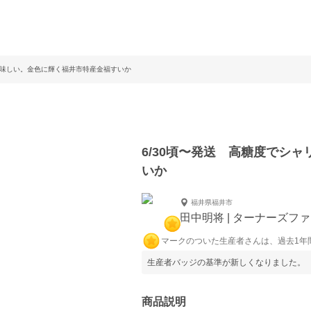
美味しい。金色に輝く福井市特産金福すいか
6/30頃〜発送 高糖度でシ
いか
福井県福井市
田中明将 | ターナーズフ
マークのついた生産者さんは、過去1年
生産者バッジの基準が新しくなりました。
商品説明