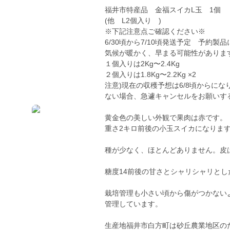
福井市特産品 金福スイカL玉 1個
(他 L2個入り )
※下記注意点ご確認ください※
6/30頃から7/10頃発送予定 予約製
気候が暖かく、早まる可能性がありま
１個入りは2Kg〜2.4Kg
２個入りは1.8Kg〜2.2Kg ×2
注意)現在の収穫予想は6/8頃からに
ない場合、急遽キャンセルをお願いす
黄金色の美しい外観で果肉は赤です。
重さ2キロ前後の小玉スイカになりま
種が少なく、ほとんどありません。皮
糖度14前後の甘さとシャリシャリと
栽培管理も小さい頃から傷がつかない
管理しています。
生産地福井市白方町は砂丘農業地区の