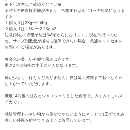
※下記注意点ご確認ください※
⚠️6/10の糖度検実施が決まり、合格すれば6／11〜の発送になりま
す⚠️
１個入りは2Kg〜2.4Kg
２個入りは1.8Kg〜2.2Kg ×2
注意)現在の収穫予想は6/8頃からになります。現在育成中のた
め、サイズ別数量が極端に確保できない場合、急遽キャンセルを
お願いする場合があります。
黄金色の美しい外観で果肉は赤です。
重さ2キロ前後の小玉スイカになります。
種が少なく、ほとんどありません。皮は薄く皮際までおいしく召
し上がっていただけます。
糖度14前後の甘さとシャリシャリとした食感で、みずみずしいス
イカです。
栽培管理も小さい頃から傷がつかないようにネットで1玉ずつ包み
美しい外観を維持できるように管理しています。