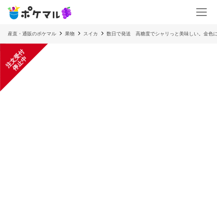
産直・通販のポケマル
果物
スイカ
数日で発送 高糖度でシャリっと美味しい。金色
注
文
受
付
停
止
中