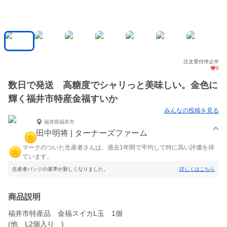
注文受付停止中
9
数日で発送 高糖度でシャリっと美味しい。金色に
輝く福井市特産金福すいか
みんなの投稿を見る
福井県福井市
田中明将 | ターナーズファーム
マークのついた生産者さんは、過去1年間で平均して特に高い評価を得
ています。
生産者バッジの基準が新しくなりました。
詳しくはこちら
商品説明
福井市特産品 金福スイカL玉 1個
(他 L2個入り )