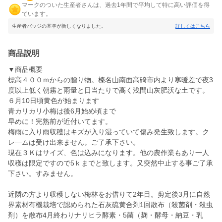
マークのついた生産者さんは、過去1年間で平均して特に高い評価を得
ています。
生産者バッジの基準が新しくなりました。
詳しくはこちら
商品説明
▼商品概要
標高４００ｍからの贈り物。榛名山南面高碕市内より寒暖差で夜3
度以上低く朝霧と雨量と日当たりで高く浅間山灰肥沃な土です。
６月10日頃黄色が始まります
青カリカリ小梅は後6月始め頃まで
早めに！完熟前が近付いてます。
梅雨に入り雨収穫はキズが入り湿っていて傷み発生致します。ク
レ―ムは受け出来ません。ご了承下さい。
現在３Ｋはサイズ、色は込みになります。他の農作業もあり一人
収穫は限定ですので5ｋまでと致します。又突然中止する事ご了承
下さい。すみません。
近隣の方より収穫しない梅林をお借りて2年目。剪定後3月に自然
界素材有機栽培で認められた石灰硫黄合剤1回散布（殺菌剤・殺虫
剤）を散布4月終わりナリヒラ酵素・5菌（麹・酵母・納豆・乳