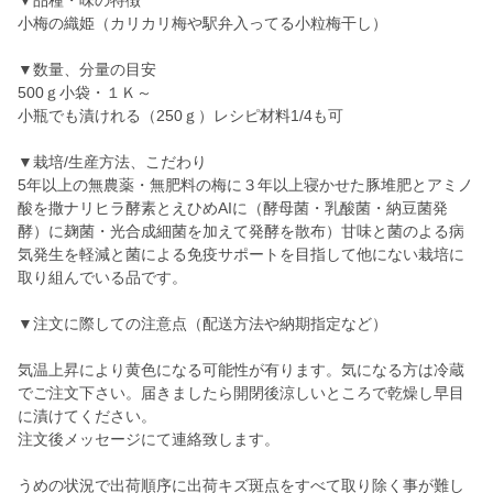
▼品種・味の特徴
小梅の織姫（カリカリ梅や駅弁入ってる小粒梅干し）
▼数量、分量の目安
500ｇ小袋・１Ｋ～
小瓶でも漬けれる（250ｇ）レシピ材料1/4も可
▼栽培/生産方法、こだわり
5年以上の無農薬・無肥料の梅に３年以上寝かせた豚堆肥とアミノ
酸を撒ナリヒラ酵素とえひめAIに（酵母菌・乳酸菌・納豆菌発
酵）に麹菌・光合成細菌を加えて発酵を散布）甘味と菌のよる病
気発生を軽減と菌による免疫サポートを目指して他にない栽培に
取り組んでいる品です。
▼注文に際しての注意点（配送方法や納期指定など）
気温上昇により黄色になる可能性が有ります。気になる方は冷蔵
でご注文下さい。届きましたら開閉後涼しいところで乾燥し早目
に漬けてください。
注文後メッセージにて連絡致します。
うめの状況で出荷順序に出荷キズ斑点をすべて取り除く事が難し