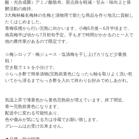
酸・光合成菌）アミノ酸散布。斑点病を軽減・甘み・味向上と発
酵活動の維持。
3大梅林榛名梅林の生梅と漬物用で新たな商品を作り地元に貢献し
たくはじめました。
青梅収穫から行い完熟に向かいます。小梅5月後～6月半頃まで。
南高梅半ば頃から7月初旬予定。手もぎで時間がかかるのと一人で
他の農作業があるので限定です。
☆梅シロップ・梅ジュース・塩漬梅を干し上げカリなど少量挑
戦！
空き瓶で１ｋを小分けで。
☆らっき酢で簡単漬物(完熟前黄色になったら軸を取りよく洗い乾
いてから浸るまでらっき酢を入れて終わりお好みでめしあがれ。
気温上昇で薄黄色から黄色完熟前が増えています。終了間近。
青〜完熟前黄色になります。
配送中に変わる可能性あり。
色や傷みが気になる方は冷蔵でお願い致します。
グレ―ムはお受け出来ません。