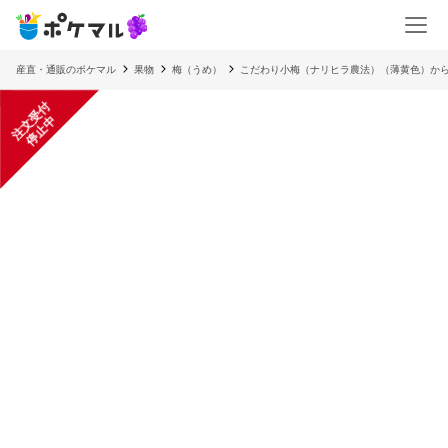
産直・通販のポケマル
果物
梅（うめ）
こだわり小梅（ナリヒラ農法）（薄黄色）から
注
文
受
付
停
止
中