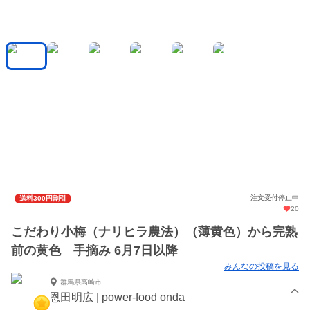
注文受付停止中
送料300円割引
20
こだわり小梅（ナリヒラ農法）（薄黄色）から完熟
前の黄色 手摘み 6月7日以降
みんなの投稿を見る
群馬県高崎市
恩田明広 | power-food onda