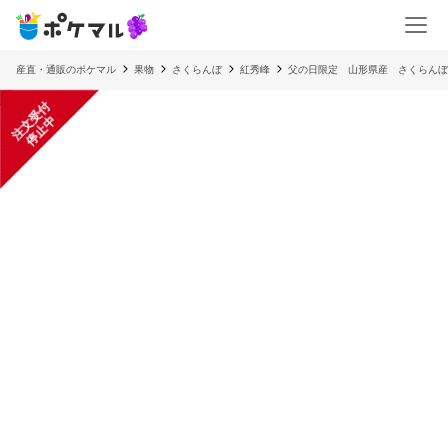
産直・通販のポケマル
果物
さくらんぼ
紅秀峰
父の日限定 山形県産 さくらんぼ
注
文
受
付
停
止
中