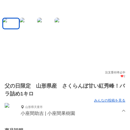
注文受付停止中
2
父の日限定 山形県産 さくらんぼ甘い紅秀峰！バ
ラ詰め1キロ
みんなの投稿を見る
山形県天童市
小座間助吉 | 小座間果樹園