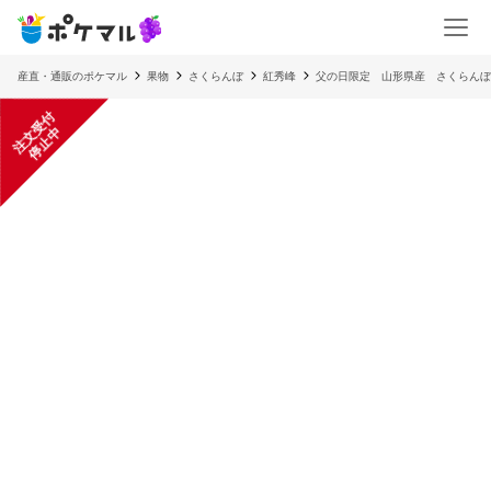
産直・通販のポケマル
果物
さくらんぼ
紅秀峰
父の日限定 山形県産 さくらんぼ
注
文
受
付
停
止
中