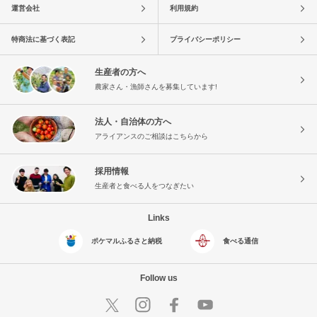
運営会社
利用規約
特商法に基づく表記
プライバシーポリシー
生産者の方へ
農家さん・漁師さんを募集しています!
法人・自治体の方へ
アライアンスのご相談はこちらから
採用情報
生産者と食べる人をつなぎたい
Links
ポケマルふるさと納税
食べる通信
Follow us