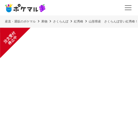
産直・通販のポケマル
果物
さくらんぼ
紅秀峰
山形県産 さくらんぼ甘い紅秀峰！
注
文
受
付
停
止
中