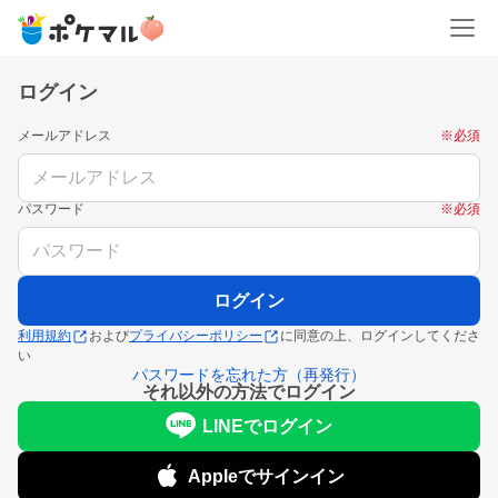
ログイン
メールアドレス
※必須
パスワード
※必須
ログイン
利用規約
および
プライバシーポリシー
に同意の上、
ログインしてくださ
い
パスワードを忘れた方（再発行）
それ以外の方法でログイン
LINEでログイン
Appleでサインイン