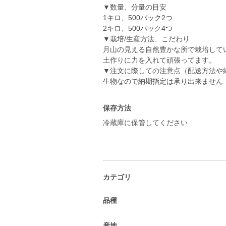
▼数量、分量の目安
1キロ、500パック2つ
2キロ、500パック4つ
▼栽培/生産方法、こだわり
月山の見える自然豊かな所で栽培して
土作りに力を入れて頑張ってます。
▼注文に際しての注意点（配送方法や
生物なので納期指定は承り出来ません
保存方法
冷蔵庫に保管してください
カテゴリ
品種
産地