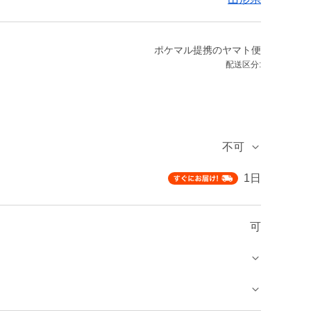
ポケマル提携のヤマト便
配送区分:
不可
1日
可