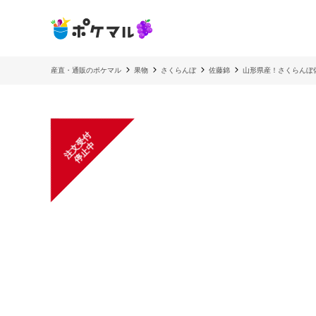
産直・通販のポケマル
果物
さくらんぼ
佐藤錦
山形県産！さくらんぼ
注
文
受
付
停
止
中