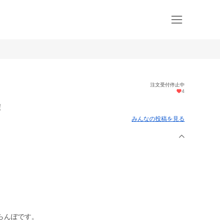
注文受付停止中
4
！
みんなの投稿を見る
らんぼです。