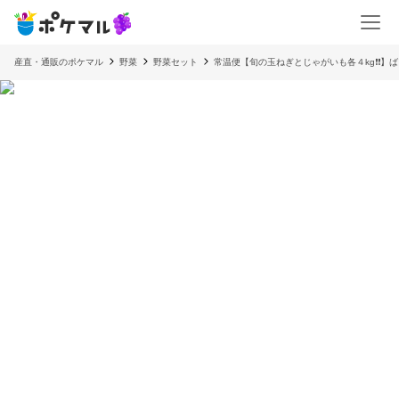
産直・通販のポケマル
野菜
野菜セット
常温便【旬の玉ねぎとじゃがいも各４kg❗❗】ば