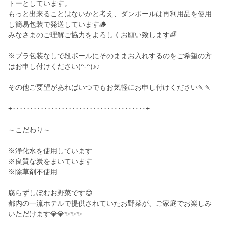
トーとしています。
もっと出来ることはないかと考え、ダンボールは再利用品を使用
し簡易包装で発送しています🪵
みなさまのご理解ご協力をよろしくお願い致します🌈
※プラ包装なしで段ボールにそのままお入れするのをご希望の方
はお申し付けください(^-^)♪♪
その他ご要望があればいつでもお気軽にお申し付けください🍡🍡
+‥‥‥‥‥‥‥‥‥‥‥‥‥‥‥‥‥‥‥+
～こだわり～
※浄化水を使用しています
※良質な炭をまいています
※除草剤不使用
腐らずしぼむお野菜です😊
都内の一流ホテルで提供されていたお野菜が、ご家庭でお楽しみ
いただけます💎💎✨✨✨