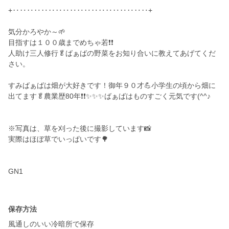
+‥‥‥‥‥‥‥‥‥‥‥‥‥‥‥‥‥‥‥+
気分かろやか～🌱
目指すは１００歳までめちゃ若❗❗
人助け三人修行🥬ばぁばの野菜をお知り合いに教えてあげてくだ
さい。
すみばぁばは畑が大好きです！御年９０才💪小学生の頃から畑に
出てます🥬農業歴80年❗❗✨✨✨ばぁばはものすごく元気です(^^♪
※写真は、草を刈った後に撮影しています📸
実際はほぼ草でいっぱいです🌳
GN1
保存方法
風通しのいい冷暗所で保存