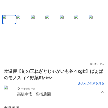
本日あと 2点
常温便【旬の玉ねぎとじゃがいも各４kg❗❗】ばぁば
のモノスゴイ野菜❗❗✨✨✨
みんなの投稿を見る
千葉県松戸市
高橋幸宏 | 高橋農園