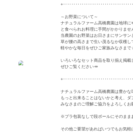
+‥‥‥‥‥‥‥‥‥‥‥‥‥‥‥‥‥
～お野菜について～
ナチュラルファーム高橋農園は地球に
と食べられお料理に手間がかかりません
当農園のお野菜はお日さまにサンサンと
草が腰の高さまで生い茂るなか収穫して
軽やかな毎日をぜひご家族みなさまで👵
いろいろなセット商品を取り揃え掲載し
ぜひご覧ください🥕
+‥‥‥‥‥‥‥‥‥‥‥‥‥‥‥‥‥
ナチュラルファーム高橋農園は豊かな
もっと出来ることはないかと考え、ダ
みなさまのご理解ご協力をよろしくお願
※プラ包装なしで段ボールにそのままお入
その他ご要望があればいつでもお気軽に