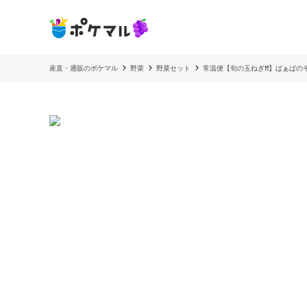
産直・通販のポケマル
野菜
野菜セット
常温便【旬の玉ねぎ❗❗】ばぁばのモノ