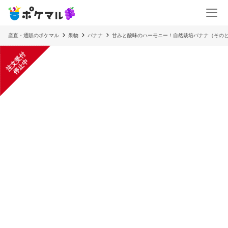
産直・通販のポケマル
果物
バナナ
甘みと酸味のハーモニー！自然栽培バナナ（その
注
文
受
付
停
止
中