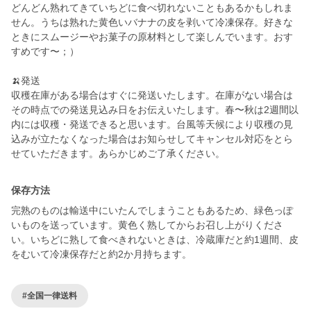
どんどん熟れてきていちどに食べ切れないこともあるかもしれま
せん。うちは熟れた黄色いバナナの皮を剥いて冷凍保存。好きな
ときにスムージーやお菓子の原材料として楽しんでいます。おす
すめです〜；）
🍌発送
収穫在庫がある場合はすぐに発送いたします。在庫がない場合は
その時点での発送見込み日をお伝えいたします。春〜秋は2週間以
内には収穫・発送できると思います。台風等天候により収穫の見
込みが立たなくなった場合はお知らせしてキャンセル対応をとら
せていただきます。あらかじめご了承ください。
保存方法
完熟のものは輸送中にいたんでしまうこともあるため、緑色っぽ
いものを送っています。黄色く熟してからお召し上がりくださ
い。いちどに熟して食べきれないときは、冷蔵庫だと約1週間、皮
をむいて冷凍保存だと約2か月持ちます。
#全国一律送料