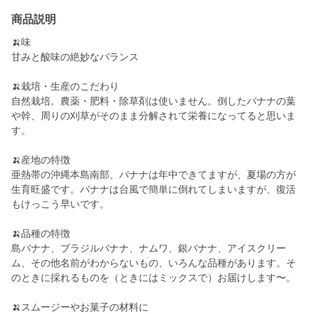
商品説明
🍌味
甘みと酸味の絶妙なバランス
🍌栽培・生産のこだわり
自然栽培。農薬・肥料・除草剤は使いません。倒したバナナの葉
や幹、周りの刈草がそのまま分解されて栄養になってると思いま
す。
🍌産地の特徴
亜熱帯の沖縄本島南部、バナナは年中できてますが、夏場の方が
生育旺盛です。バナナは台風で簡単に倒れてしまいますが、復活
もけっこう早いです。
🍌品種の特徴
島バナナ、ブラジルバナナ、ナムワ、銀バナナ、アイスクリー
ム、その他名前がわからないもの、いろんな品種があります。そ
のときに採れるものを（ときにはミックスで）お届けします〜。
🍌スムージーやお菓子の材料に