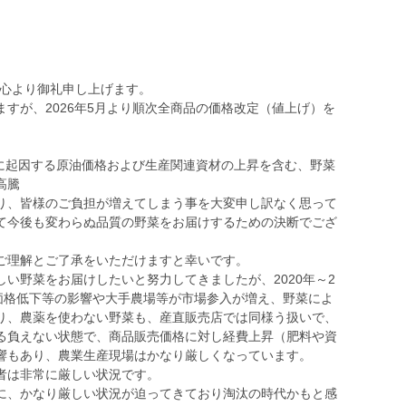
、心より御礼申し上げます。
すが、2026年5月より順次全商品の価格改定（値上げ）を
争に起因する原油価格および生産関連資材の上昇を含む、野菜
高騰
り、皆様のご負担が増えてしまう事を大変申し訳なく思って
て今後も変わらぬ品質の野菜をお届けするための決断でござ
ご理解とご了承をいただけますと幸いです。
い野菜をお届けしたいと努力してきましたが、2020年～2
菜価格低下等の影響や大手農場等が市場参入が増え、野菜によ
り、農薬を使わない野菜も、産直販売店では同様う扱いで、
る負えない状態で、商品販売価格に対し経費上昇（肥料や資
響もあり、農業生産現場はかなり厳しくなっています。
者は非常に厳しい状況です。
に、かなり厳しい状況が迫ってきており淘汰の時代かもと感