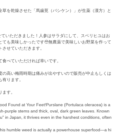
全草を乾燥させた「馬歯莧（バシケン）」が生薬（漢方）と
させていただきました！人参はサラダにして、スベリヒユはお
とても美味しかったです🥹無農薬で美味しいお野菜を作って
トさせていただきます。
て食べていただければ幸いです。
度の高い梅雨時期は痛みが出やすいので販売が中止もしくは
も有ります。
ります。
od Found at Your Feet!Purslane (Portulaca oleracea) is a
h-purple stems and thick, oval, dark green leaves. Known
" in Japan, it thrives even in the harshest conditions, often
! This humble weed is actually a powerhouse superfood—a hi