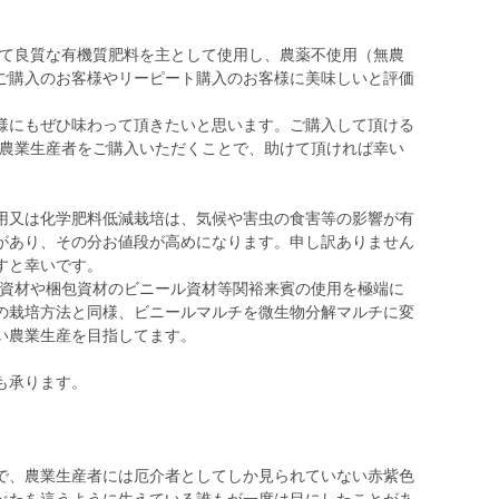
して良質な有機質肥料を主として使用し、農薬不使用（無農
ご購入のお客様やリーピート購入のお客様に美味しいと評価
様にもぜひ味わって頂きたいと思います。ご購入して頂ける
小農業生産者をご購入いただくことで、助けて頂ければ幸い
用又は化学肥料低減栽培は、気候や害虫の食害等の影響が有
があり、その分お値段が高めになります。申し訳ありません
すと幸いです。
業資材や梱包資材のビニール資材等関裕来賓の使用を極端に
の栽培方法と同様、ビニールマルチを微生物分解マルチに変
い農業生産を目指してます。
も承ります。
で、農業生産者には厄介者としてしか見られていない赤紫色