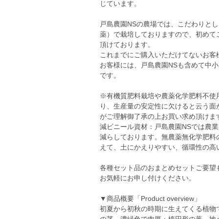
じています。
戸島農園NSの農場では、こだわりと
薬）で栽培しておりますので、初めて
頂けております。
これまでにご購入いただけてないお客
お客様には、戸島農園NSも含めて中
です。
※有機質肥料栽培や農薬化学肥料不使
り、生産量の安定性に欠けると云う面
がご理解御了承の上お買い求め頂けま
減ビニール資材：戸島農園NSでは農
減らしております。無農薬無化学肥料
えて、土にかえりやすい、循環性の高
各種セット品のおまとめセットご要望
お気軽にお申し付けください。
▼商品概要「Product overview」
初夏から初秋の時期に生えてくる植物