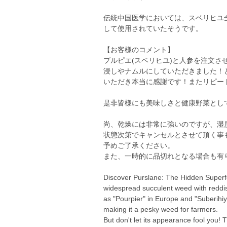
伝統中国医学においては、スベリヒユ
して使用されていたそうです。
【お客様のコメント】
プルピエ(スベリヒユ)と人参を注文
浸しやナムルにしていただきました！
いただき本当に感謝です！またリピー
是非皆様にも美味しさと健康野菜とし
尚、乾燥には非常に強いのですが、湿
状態次第でキャンセルとさせて頂く事
予めご了承ください。
また、一時的に品切れとなる場合も有
Discover Purslane: The Hidden Superfo
widespread succulent weed with reddis
as "Pourpier" in Europe and "Suberihiyu
making it a pesky weed for farmers.
But don't let its appearance fool you