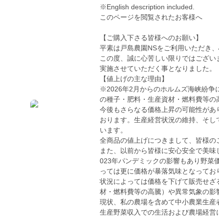
※English description included.
このページを閲覧されたお客様へ
【ご購入下さる皆様へのお願い】
平素は戸島農園NSをご利用いただき
この度、誠に心苦しい限りではございま
実施させていただく事となりました。
【値上げの主な理由】
※2026年2月からのホルムズ海峡紛
の種子・肥料・生産資材・燃料費等の
今後もさらなる価格上昇の可能性があ
おります。生産経営状況の維持、そし
います。
全商品の値上げにつきまして、皆様の
また、以前から皆様に安心安全で美味し
023年パンデミックの影響もあり野
っては更に価格が暴落気味となってお
状況によっては価格を下げて販売せざ
材・燃料費等の高騰）や異常気象の影
現状、私の農場を含めて中小農業生産
生産野菜収入での生活および農場経営