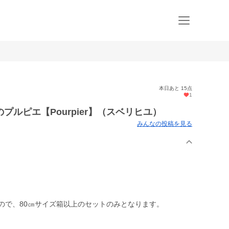
本日あと 15点
1
ルピエ【Pourpier】（スベリヒユ）
みんなの投稿を見る
ので、80㎝サイズ箱以上のセットのみとなります。