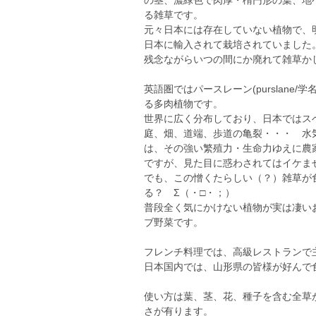
の茎、濃緑色で肉厚・楕円形の葉、地
る雑草です。
元々日本には存在していない植物で、
日本に輸入されて栽培されていました
残念ながらいつの間にか廃れて雑草か
英語圏ではパースレーン(purslane/学名
る多肉植物です。
世界に広く分布しており、日本ではス
庭、畑、道端、歩道の亀裂・・・ 水
は、その強い繁殖力・生命力ゆえに農
ですが、見た目に惑わされてはイケません
でも、この憎くたらしい（？）雑草が
る？ Σ（・□・；）
普段全く気にかけない植物が実は凄い
ブ野菜です。
フレンチ料理では、高級レストランで
日本国内では、山形県の皆様が好んで
使い方は葉、茎、花、種子を含む全草
さが有ります。