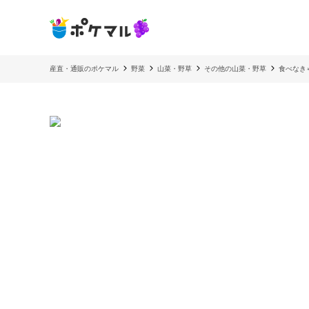
産直・通販のポケマル
野菜
山菜・野草
その他の山菜・野草
食べなき