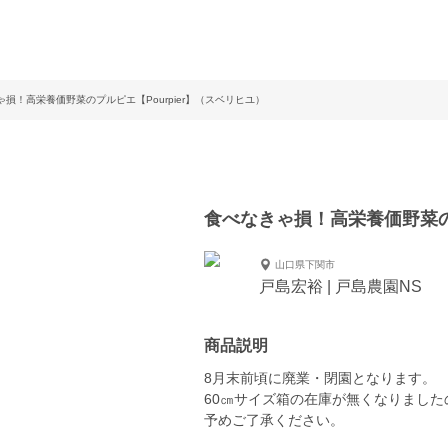
ゃ損！高栄養価野菜のプルピエ【Pourpier】（スベリヒユ）
食べなきゃ損！高栄養価野菜のプ
山口県下関市
戸島宏裕 | 戸島農園NS
商品説明
8月末前頃に廃業・閉園となります。
60㎝サイズ箱の在庫が無くなりました
予めご了承ください。