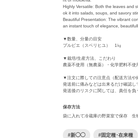
nt of molokhia.
Highly Versatile: Both the leaves and st
ok it into salads, soups, and savory stir
Beautiful Presentation: The vibrant c
an instant touch of elegance, beautiful
▼数量、分量の目安
プルピエ（スベリヒユ） 1㎏
▼栽培/生産方法、こだわり
農薬不使用（無農薬）・化学肥料不使
▼注文に際しての注意点（配送方法や
発送前に痛みなどは出来るだけ確認し
発送後のリスクに関しては、責任を負
保存方法
袋に入れて冷蔵庫の野菜室で保存 生
#新◯◯
#固定種･在来種