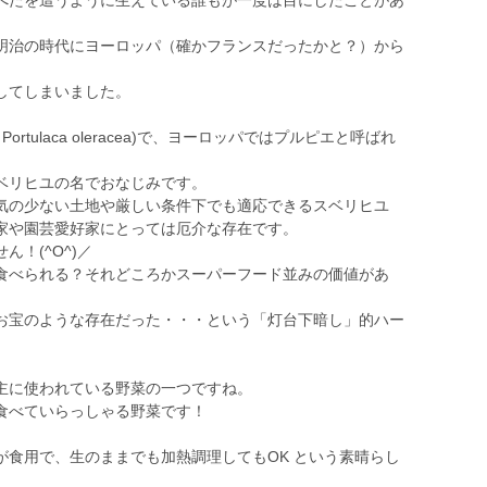
べたを這うように生えている誰もが一度は目にしたことがあ
明治の時代にヨーロッパ（確かフランスだったかと？）から
。
してしまいました。
Portulaca oleracea)で、ヨーロッパではプルピエと呼ばれ
ベリヒユの名でおなじみです。
気の少ない土地や厳しい条件下でも適応できるスベリヒユ
家や園芸愛好家にとっては厄介な存在です。
！(^O^)／
食べられる？それどころかスーパーフード並みの価値があ
お宝のような存在だった・・・という「灯台下暗し」的ハー
主に使われている野菜の一つですね。
食べていらっしゃる野菜です！
が食用で、生のままでも加熱調理してもOK という素晴らし