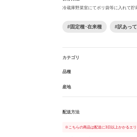
冷蔵庫野菜室にてポリ袋等に入れて貯
#固定種･在来種
#訳あっ
カテゴリ
品種
産地
配送方法
※こちらの商品は配送に3日以上かかるエ