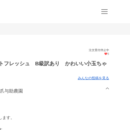
注文受付停止中
5
ートフレッシュ B級訳あり かわいい小玉ちゃ
みんなの投稿を見る
坂爪与助農園
します。
す。