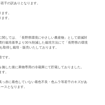
等若干の訳ありとなります。
ります。
ります。
に関しては、「長野県環境にやさしい農産物」として節減対
慣行栽培基準より30％削減した栽培方法にて「長野県の環境
度も取得し栽培・販売いたしております。
培です。
を施した後に果物専用の冷蔵庫にて貯蔵しておりました。
ます。
真っ赤に着色していない着色不良・色ムラ等若干のキズがあ
コースとなります。