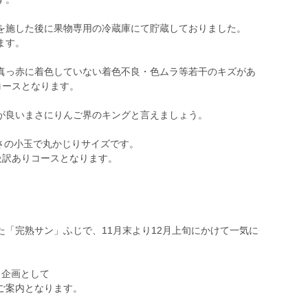
を施した後に果物専用の冷蔵庫にて貯蔵しておりました。
ます。
真っ赤に着色していない着色不良・色ムラ等若干のキズがあ
コースとなります。
が良いまさにりんご界のキングと言えましょう。
さの小玉で丸かじりサイズです。
級訳ありコースとなります。
「完熟サン」ふじで、11月末より12月上旬にかけて一気に
し企画として
ご案内となります。