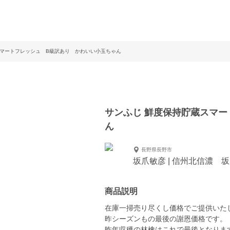
スマートフレッシュ B級訳あり かわいい小玉ちゃん
サンふじ 鮮度保持貯蔵スマ
ん
長野県長野市
坂爪敏彦 | 信州北信濃 
商品説明
在庫一掃売り尽くし価格でご提供いた
昨シーズンもの最後の謝恩価格です。
昨年収穫の林檎はこれで最後となりま