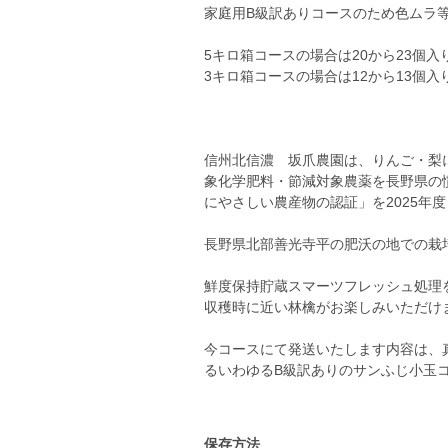
家庭用B級訳ありコースのため色ムラ
5キロ箱コースの場合は20から23個入
3キロ箱コースの場合は12から13個入
信州北信濃 坂爪農園は、りんご・梨
象化学肥料・節減対象農薬を長野県の
にやさしい農産物の認証」を2025年
長野県北部善光寺平の肥沃の地での栽
鮮度保持貯蔵スマーツフレッシュ処理
収穫時に近い林檎がお楽しみいただけ
今コースにて発送いたします内容は、
るいわゆるB級訳ありのサンふじ小玉
保存方法