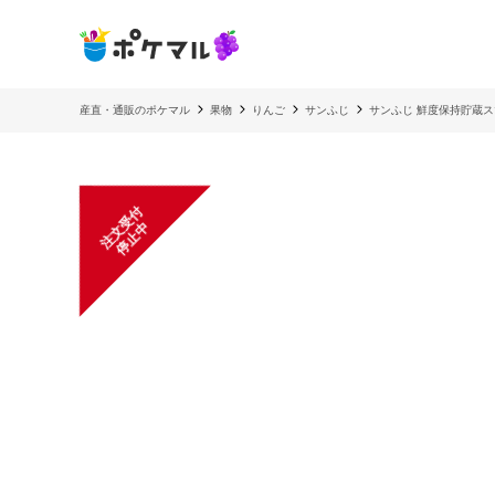
産直・通販のポケマル
果物
りんご
サンふじ
サンふじ 鮮度保持貯蔵
注
文
受
付
停
止
中