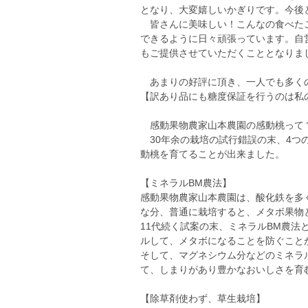
となり、大変嬉しいかぎりです。今後
皆さんに美味しい！こんなの食べたこ
できるように日々頑張っています。自
もご提供させていただくこととなりま
あまりの好評に頂き、一人でも多くの
【訳あり品にも糖度保証を行うのは私
感動果物農家山本農園の感動桃って
30年余の栽培の試行錯誤の末、4つ
動桃を育てることが出来ました。
【ミネラルBM農法】
感動果物農家山本農園は、酸化鉄を多
な分、普通に栽培すると、メタボ果物
11代続く試案の末、ミネラルBM農
ルして、メタボになることを防ぐこと
そして、マグネシウム分などのミネラ
て、しまりがあり豊かなおいしさを育
【除草剤使わず、草生栽培】