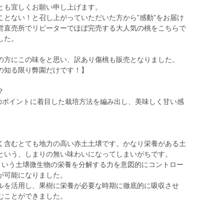
とも宜しくお願い申し上げます。
とない！と召し上がっていただいた方から”感動”をお届け
営直売所でリピーターでほぼ完売する大人気の桃をこちらで
した。
方にこの味をと思い、訳あり傷桃も販売となりました。
の知る限り弊園だけです！】
？
のポイントに着目した栽培方法を編み出し、美味しく甘い感
く含むとても地力の高い赤土土壌です。かなり栄養がある土
という、しまりの無い味わいになってしまいがちです。
法という土壌微生物の栄養を分解する力を意図的にコントロー
が可能になりました。
ルを活用し、果樹に栄養が必要な時期に徹底的に吸収させ
むことができました。