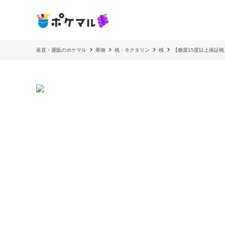
産直・通販のポケマル
果物
桃・ネクタリン
桃
【糖度15度以上保証