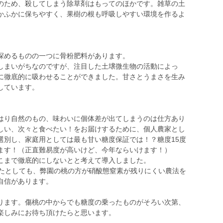
のため、殺してしまう除草剤はもってのほかです。雑草の土
かふかに保ちやすく、果樹の根も呼吸しやすい環境を作るよ
深めるものの一つに骨粉肥料があります。
しまいがちなのですが、注目した土壌微生物の活動によっ
に徹底的に吸わせることができました。甘さとうまさを生み
しています。
り自然のもの、味わいに個体差が出てしまうのは仕方あり
しい、次々と食べたい！をお届けするために、個人農家とし
選別し、家庭用としては最も甘い糖度保証では！？糖度15度
ます！（正直難易度が高いけど、今年ならいけます！）
こまで徹底的にしないとと考えて導入しました。
たとしても、弊園の桃の方が硝酸態窒素が残りにくい農法を
自信があります。
ます。傷桃の中からでも糖度の乗ったものがそろい次第、
楽しみにお待ち頂けたらと思います。