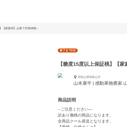
桃】【家庭用】お家で甘桃体験♪
終了まで6日
【糖度15度以上保証桃】【家
和歌山県和歌山市
山本康平 | 感動果物農家 
商品説明
--ご注意ください—
訳あり傷桃の商品になります。
全商品クール発送となります。