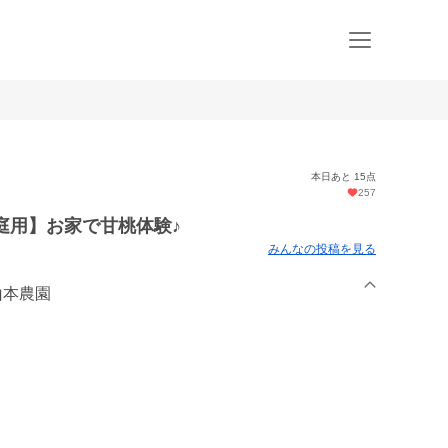
本日あと 15点
257
庭用】お家で甘桃体験♪
みんなの投稿を見る
山本農園