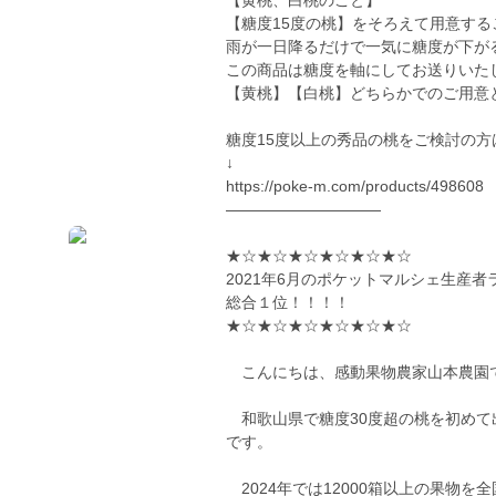
【黄桃、白桃のこと】
【糖度15度の桃】をそろえて用意す
雨が一日降るだけで一気に糖度が下が
この商品は糖度を軸にしてお送りいた
【黄桃】【白桃】どちらかでのご用意
糖度15度以上の秀品の桃をご検討の
↓
https://poke-m.com/products/498608
——————————
★☆★☆★☆★☆★☆★☆
2021年6月のポケットマルシェ生産者
総合１位！！！！
★☆★☆★☆★☆★☆★☆
こんにちは、感動果物農家山本農園
和歌山県で糖度30度超の桃を初めて
です。
2024年では12000箱以上の果物