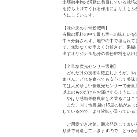
土壌微生物の活動に着目している栽培
を持ち上げてくれる作用により土もふ
うにしています。
【味の決め手骨粉肥料】
有機の肥料の中で最も実への味わいを
中々分解されず、地中の中で埋もれて
て、無駄なく効率よく分解させ、果樹
出すオリジナル配分の骨粉肥料を活用
【全量糖度光センサー選別】
どれだけの技術を確立しようが、やは
ません。どれを食べても安心して美味
ては大変珍しい糖度光センサーで全量
以上のものだけをお届けするようにし
やはり感動果物農家と名乗るにはこ
また、同じ他農園の15度の桃があっ
しているので、より旨味が乗っている
ご用意でき次第、順次発送してまいり
順番で発送していきますので、どうか