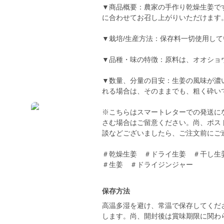
▼商品概要：農家の手作り乾燥生姜で
に合わせてお召し上がりいただけます
▼栽培/生産方法：保存料一切使用し
▼品種・味の特徴：原料は、オオショ
▼数量、分量の目安：生姜の風味が濃
れる場合は、そのままでも、粗く砕い
※こちらはスマートレターでの発送に
さむ場合はご留意ください。尚、ポス
談などございましたら、ご注文前にご
＃乾燥生姜 ＃ドライ生姜 ＃干し生
保存方法
高温多湿を避け、常温で保存してくだ
します。尚、開封後は賞味期限に関わ