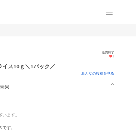
販売終了
1
イス10ｇ＼1パック／
みんなの投稿を見る
園青果
ざいます。
スです。