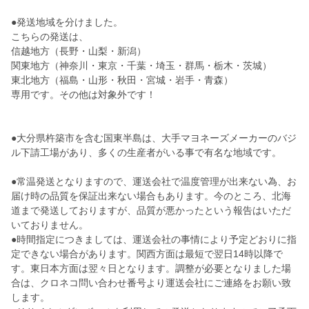
●発送地域を分けました。
こちらの発送は、
信越地方（長野・山梨・新潟）
関東地方（神奈川・東京・千葉・埼玉・群馬・栃木・茨城）
東北地方（福島・山形・秋田・宮城・岩手・青森）
専用です。その他は対象外です！
●大分県杵築市を含む国東半島は、大手マヨネーズメーカーのバジ
ル下請工場があり、多くの生産者がいる事で有名な地域です。
●常温発送となりますので、運送会社で温度管理が出来ない為、お
届け時の品質を保証出来ない場合もあります。今のところ、北海
道まで発送しておりますが、品質が悪かったという報告はいただ
いておりません。
●時間指定につきましては、運送会社の事情により予定どおりに指
定できない場合があります。関西方面は最短で翌日14時以降で
す。東日本方面は翌々日となります。調整が必要となりました場
合は、クロネコ問い合わせ番号より運送会社にご連絡をお願い致
します。