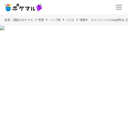
産直・通販のポケマル
野菜
ハーブ類
バジル
増量中 スイートバジル1kg送料込