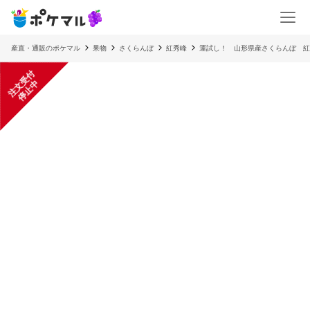
産直・通販のポケマル
果物
さくらんぼ
紅秀峰
運試し！ 山形県産さくらんぼ 紅
注
文
受
付
停
止
中