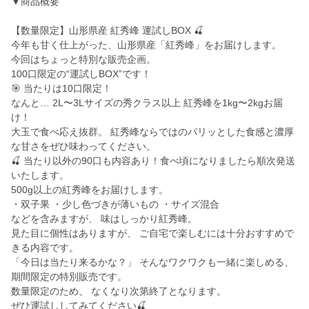
▼商品概要
【数量限定】山形県産 紅秀峰 運試しBOX 🍒
今年も甘く仕上がった、山形県産「紅秀峰」をお届けします。
今回はちょっと特別な販売企画。
100口限定の“運試しBOX”です！
🎯 当たりは10口限定！
なんと… 2L〜3Lサイズの秀クラス以上 紅秀峰を1kg〜2kgお届
け！
大玉で食べ応え抜群。 紅秀峰ならではのパリッとした食感と濃厚
な甘さをぜひ味わってください。
🍒 当たり以外の90口も内容あり！食べ頃になりましたら順次発送
いたします。
500g以上の紅秀峰をお届けします。
・双子果 ・少し色づきが薄いもの ・サイズ混合
などを含みますが、 味はしっかり紅秀峰。
見た目に個性はありますが、 ご自宅で楽しむには十分おすすめで
きる内容です。
「今日は当たり来るかな？」 そんなワクワクも一緒に楽しめる、
期間限定の特別販売です。
数量限定のため、 なくなり次第終了となります。
ぜひ運試ししてみてください🍒