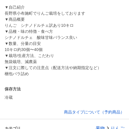
▼自己紹介
長野県小布施町でりんご栽培をしております
▼商品概要
りんご シナノドルチェ訳あり10キロ
▼品種・味の特徴・食べ方
シナノドルチェ 酸味甘味バランス良い
▼数量、分量の目安
10キロ約30個〜40個
▼栽培/生産方法、こだわり
無袋栽培、減農薬
▼注文に際しての注意点（配送方法や納期指定など）
梱包バラ詰め
保存方法
冷蔵
商品タイプについて（予約商品）
果物
りんご
カテゴリ