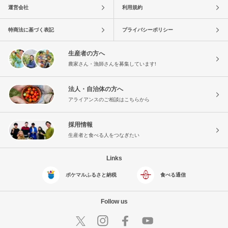
運営会社
利用規約
特商法に基づく表記
プライバシーポリシー
生産者の方へ
農家さん・漁師さんを募集しています!
法人・自治体の方へ
アライアンスのご相談はこちらから
採用情報
生産者と食べる人をつなぎたい
Links
ポケマルふるさと納税
食べる通信
Follow us