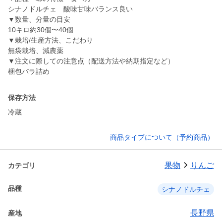
シナノドルチェ 酸味甘味バランス良い
▼数量、分量の目安
10キロ約30個〜40個
▼栽培/生産方法、こだわり
無袋栽培、減農薬
▼注文に際しての注意点（配送方法や納期指定など）
梱包バラ詰め
保存方法
冷蔵
商品タイプについて（予約商品）
果物
りんご
カテゴリ
品種
シナノドルチェ
長野県
産地