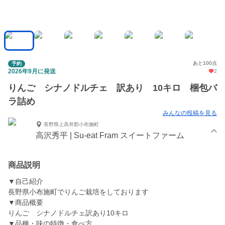
あと100点
予約
2026年9月に発送
2
りんご シナノドルチェ 訳あり 10キロ 梱包バ
ラ詰め
みんなの投稿を見る
長野県上高井郡小布施町
高沢秀平 | Su-eat Fram スイートファーム
商品説明
▼自己紹介
長野県小布施町でりんご栽培をしております
▼商品概要
りんご シナノドルチェ訳あり10キロ
▼品種・味の特徴・食べ方