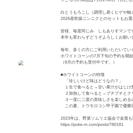
白とうもろこし（調理し易くヒゲや軸カ
2026産乾燥ニンニクとのセットもお
皆様、毎度同じみ しもありすマンで
本年も変わらずどうぞよろしくお願い
毎年、多くの方にご利用いただいてい
ホワイトコーンの7月下旬の予約を開
（8月の予約も受付中です。）
■ホワイトコーンの特徴
「珍しいけど味はどうなの？」
１生で食べると→甘い果汁がはじけ
２加熱して食べると→プチプチとク
３一度に二度の美味しさを楽しめるの
この夏、トウモロコシ甲子園で優勝
2023年は、野菜ソムリエ協会で金賞
https://poke-m.com/posts/780181