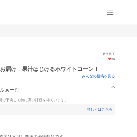
販売終了
56
をお届け 果汁はじけるホワイトコーン！
みんなの投稿を見る
ンふぁーむ
間で平均して特に高い評価を得ています。
詳しくはこちら
にち指定は不可）発送の予約商品です。