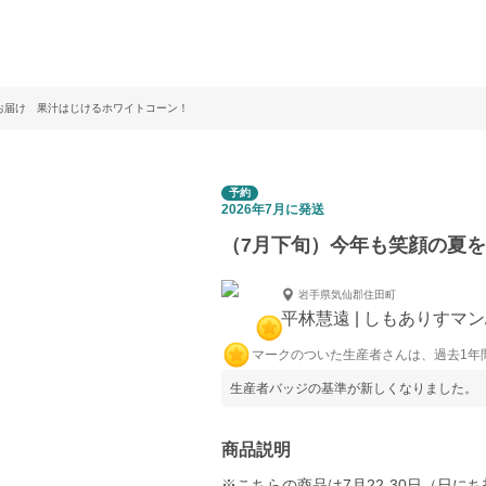
お届け 果汁はじけるホワイトコーン！
予約
2026年7月に発送
（7月下旬）今年も笑顔の夏
岩手県気仙郡住田町
平林慧遠 | しもありすマ
マークのついた生産者さんは、過去1年
生産者バッジの基準が新しくなりました。
商品説明
※こちらの商品は7月22-30日（日