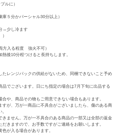
ンプルに）
凍庫５分かパーシャル30分以上）
分→少し冷ます
。）
両方入る程度 強火不可）
加熱後10分程つけると長持ちします。
したレンジパックの供給がないため、同梱できないこと予め
商品でございます。日にち指定の場合は7月下旬に出品する
場合や、商品その物もご用意できない場合もあります。
ますが、万が一商品に不具合がございましたら、傷のある商
い。
きません。万が一不具合のある商品の一部又は全部の返金
ただきますので、お手数ですがご連絡をお願いします。
黄色が入る場合があります。