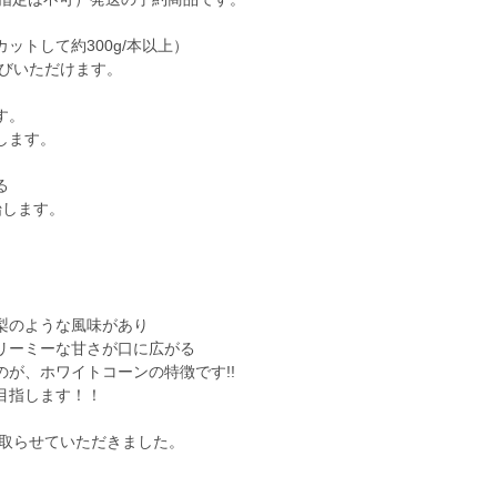
ットして約300g/本以上）
選びいただけます。
す。
します。
る
始します。
梨のような風味があり
リーミーな甘さが口に広がる
が、ホワイトコーンの特徴です!!
目指します！！
も取らせていただきました。