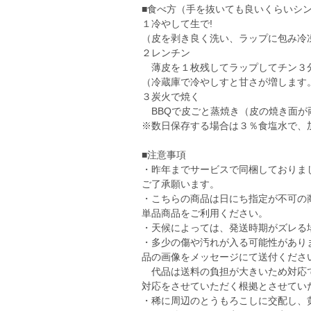
■食べ方（手を抜いても良いくらいシ
１冷やして生で!
（皮を剥き良く洗い、ラップに包み冷
２レンチン
薄皮を１枚残してラップしてチン３
（冷蔵庫で冷やしすと甘さが増します
３炭火で焼く
BBQで皮ごと蒸焼き（皮の焼き面が
※数日保存する場合は３％食塩水で、
■注意事項
・昨年までサービスで同梱しておりま
ご了承願います。
・こちらの商品は日にち指定が不可の
単品商品をご利用ください。
・天候によっては、発送時期がズレる
・多少の傷や汚れが入る可能性があり
品の画像をメッセージにて送付くださ
代品は送料の負担が大きいため対応で
対応をさせていただく根拠とさせてい
・稀に周辺のとうもろこしに交配し、