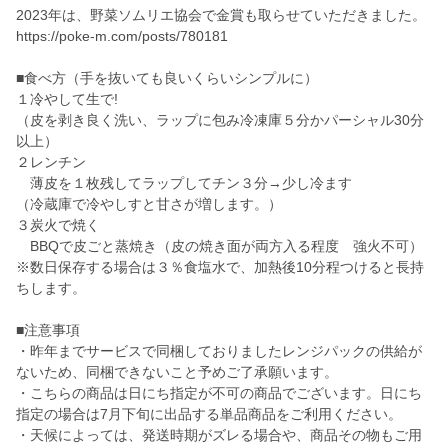
2023年は、野菜ソムリエ協会で金賞も取らせていただきました。
https://poke-m.com/posts/780181
■食べ方（手を抜いても良いくらいシンプルに）
１冷やして生で!
（皮を剥き良く洗い、ラップに包み冷凍庫５分かパーシャル30分
以上）
２レンチン
薄皮を１枚残してラップしてチン３分→少し冷ます
（冷蔵庫で冷やしすと甘さが増します。）
３炭火で焼く
BBQで皮ごと蒸焼き（皮の焼き面が両方入る程度 強火不可）
※数日保存する場合は３％食塩水で、加熱後10分程つけると長持
ちします。
■注意事項
・昨年までサービスで同梱しておりましたレンジパックの供給が
ないため、同梱できないこと予めご了承願います。
・こちらの商品は日にち指定が不可の商品でございます。日にち
指定の場合は7月下旬に出品する単品商品をご利用ください。
・天候によっては、発送時期がズレる場合や、商品その物もご用