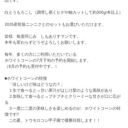
品です。
白とうもろこし（調理し易くヒゲや軸カットして約300g/本以上）
2026産乾燥ニンニクとのセットもお選びいただけます。
皆様、毎度同じみ しもありすマンです。
本年も変わらずどうぞよろしくお願いします。
毎年、多くの方にご利用いただいている
ホワイトコーンの7月下旬の予約を開始します。
（8月の予約も受付中です。）
■ホワイトコーンの特徴
「珍しいけど味はどうなの？」
１生で食べると→甘い果汁がはじけ梨のような風味があり
２加熱して食べると→プチプチとクリーミーな甘さが口に広が
る
３一度に二度の美味しさを楽しめるのが、ホワイトコーンの特
徴です!!
この夏、トウモロコシ甲子園で優勝目指します！！