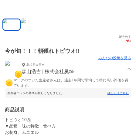
販売終了
3
今が旬！！！朝獲れトビウオ‼️
みんなの投稿を見る
島根県大田市
森山浩吉 | 株式会社昊粋
マークのついた生産者さんは、過去1年間で平均して特に高い評価を得
ています。
生産者バッジの基準が新しくなりました。
詳しくはこちら
商品説明
トビウオ10匹
▼品種・味の特徴・食べ方
お刺身、ムニエル