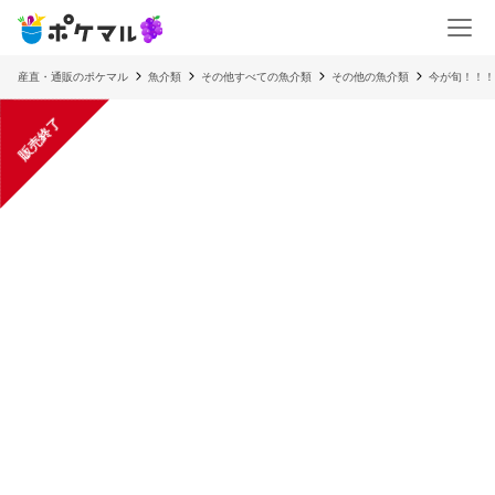
産直・通販のポケマル
魚介類
その他すべての魚介類
その他の魚介類
今が旬！！！
販売終了