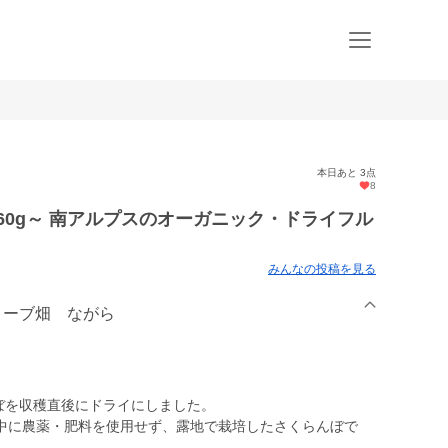
本日あと 3点
8
60g～ 南アルプスのオーガニック・ドライフル
みんなの投稿を見る
オリーブ畑 ながら
ぼを収穫直後にドライにしました。
中に農薬・肥料を使用せず、露地で栽培したさくらんぼで