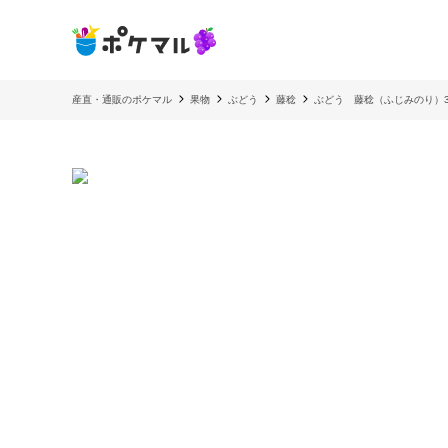
産直・通販のポケマル
果物
ぶどう
藤稔
ぶどう 藤稔（ふじみのり）3