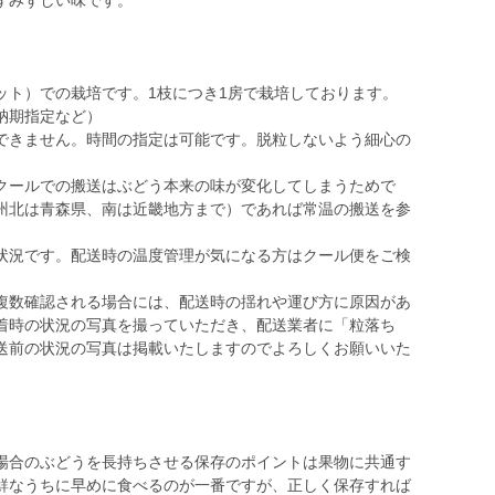
ずみずしい味です。
ト）での栽培です。1枝につき1房で栽培しております。
納期指定など）
きません。時間の指定は可能です。脱粒しないよう細心の
ールでの搬送はぶどう本来の味が変化してしまうためで
州北は青森県、南は近畿地方まで）であれば常温の搬送を参
況です。配送時の温度管理が気になる方はクール便をご検
数確認される場合には、配送時の揺れや運び方に原因があ
着時の状況の写真を撮っていただき、配送業者に「粒落ち
送前の状況の写真は掲載いたしますのでよろしくお願いいた
場合のぶどうを長持ちさせる保存のポイントは果物に共通す
鮮なうちに早めに食べるのが一番ですが、正しく保存すれば