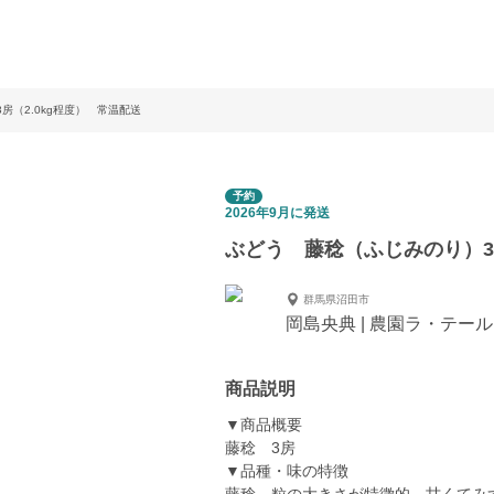
房（2.0kg程度） 常温配送
予約
2026年9月に発送
ぶどう 藤稔（ふじみのり）3房
群馬県沼田市
岡島央典 | 農園ラ・テール
商品説明
▼商品概要
藤稔 3房
▼品種・味の特徴