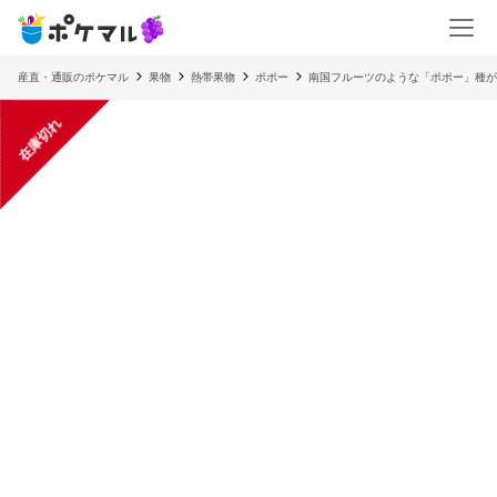
産直・通販のポケマル
果物
熱帯果物
ポポー
南国フルーツのような「ポポー」種が
在庫切れ