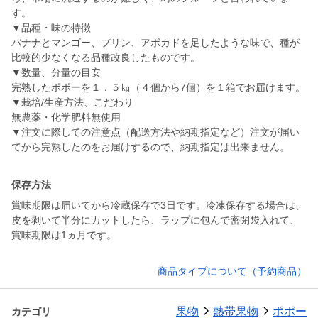
す。
▼品種・味の特徴
バナナとマンゴー、プリン、アボカドを足したような味で、種が
比較的少なくなる品種改良したものです。
▼数量、分量の目安
完熟したポポーを１．５㎏（４個から7個）を１箱でお届けます。
▼栽培/生産方法、こだわり
無農薬・化学肥料無使用
▼注文に際しての注意点（配送方法や納期指定など）注文が届い
てから完熟したのをお届けするので、納期指定は出来ません。
保存方法
賞味期限は届いてから冷蔵保存で3日です。冷凍保存する場合は、
皮を剥いて半分にカットしたら、ラップに包んで密閉袋入れて、
賞味期限は1ヵ月です。
商品タイプについて（予約商品）
果物
熱帯果物
ポポー
カテゴリ