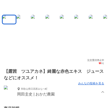
注文受付停止中
91
【露茜 ツユアカネ】綺麗な赤色エキス ジュース
などにオススメ！
みんなの投稿を見る
和歌山県日高郡みなべ町
岡田圭史 | おかだ農園