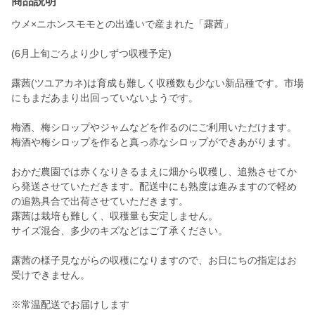
商品説明
ウメ×ニホンスモモとの出逢いで産まれた「露茜」
(6月上旬ごろより少しずつ収穫予定)
露茜(ツユアカネ)は育成も難しく収穫数も少ない新品種です。市場
にもまだあまり出回っていないようです。
梅酒、梅シロップやジャムなどを作るのにご利用いただけます。
梅酒や梅シロップを作ると真っ赤なシロップができあがります。
おかだ農園では赤くなりきるまえに畑から収穫し、追熟させてか
ら発送させていただきます。配送中にも熟度は進みますので軽め
の追熟具合で出荷させていただきます。
露茜は栽培も難しく、収穫量も安定しません。
サイズ混合、多少のキズなどはご了承ください。
露茜の様子見ながらの収穫になりますので、お日にちの指定はお
受けできません。
※常温配送でお届けします