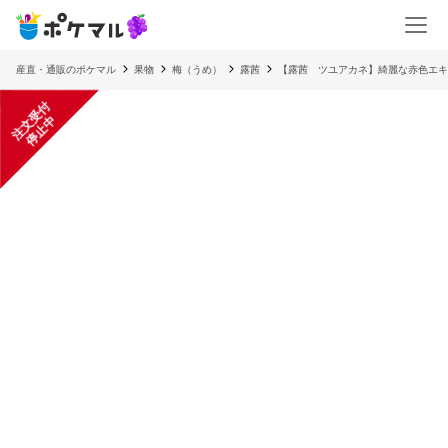
産直・通販のポケマル
果物
梅（うめ）
露茜
【露茜 ツユアカネ】綺麗な赤色エキ
注
文
受
付
停
止
中