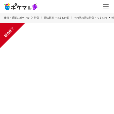
産直・通販のポケマル
野菜
香味野菜・つまもの類
その他の香味野菜・つまもの
朝
販売終了