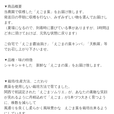
▼商品概要
当農園で収穫した「えごま葉」をお届け致します。
発送日の早朝に収穫を行ない、みずみずしい物を選んでお届けし
ます。
（夏場になるので、到着時に萎びている事がありますが、1時間ほ
ど水に浸けておけば、元気な状態に戻ります）
ご自宅で「えごま醬油漬け」「えごまの葉キンパ」「天麩羅」等
でお召し上がり下さいませ。
▼品種・味の特徴
シャキシャキした 新鮮な「えごまの葉」をお届け致します。
▼栽培/生産方法、こだわり
農薬を使用しない栽培方法で育てました。
関西で初認定された「えごまソムリエ」が、あなたの素敵な笑顔
が見れるように丹精込めて「えごま」が1本づつ大きく育つよう
に、株数を減らして
風通りを良くし柔らかく風味豊かな えごま葉を栽培出来るよう
にしています。